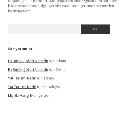
düşündüğünüz içerikleri,
backlinkpanelicomtr@gmail.com
adresine
bildirmeniz halinde, ilgili içerikler yasal süre içerisinde sitemizden
kaldırılacaktır.
Arama
Son yorumlar
En Büyük Çölleri Nelerdir
için
admin
En Büyük Çölleri Nelerdir
için
Zeliha
Yat Turizmi Nedir
için
admin
Yat Turizmi Nedir
için
Kartaloğlu
Miş Eki Hangi Ektir
için
admin