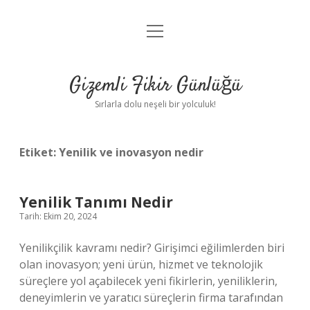
menüyü
Anasayfa
aç
Gizlilik Politikası
Gizemli Fikir Günlüğü
Yasal Uyarı
Sırlarla dolu neşeli bir yolculuk!
Hakkımızda
Etiket:
Yenilik ve inovasyon nedir
Yenilik Tanımı Nedir
Tarih: Ekim 20, 2024
Yenilikçilik kavramı nedir? Girişimci eğilimlerden biri
olan inovasyon; yeni ürün, hizmet ve teknolojik
süreçlere yol açabilecek yeni fikirlerin, yeniliklerin,
deneyimlerin ve yaratıcı süreçlerin firma tarafından