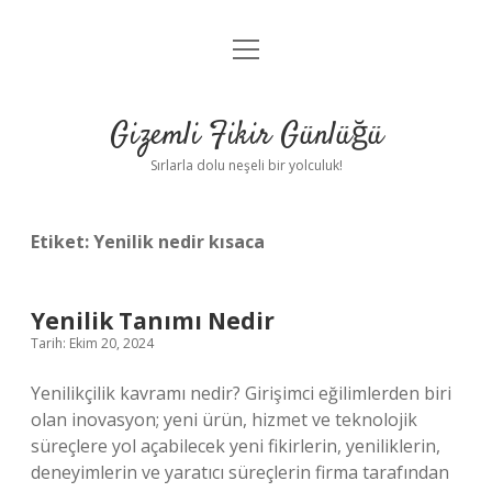
menüyü
Anasayfa
aç
Gizlilik Politikası
Gizemli Fikir Günlüğü
Yasal Uyarı
Sırlarla dolu neşeli bir yolculuk!
Hakkımızda
Etiket:
Yenilik nedir kısaca
Yenilik Tanımı Nedir
Tarih: Ekim 20, 2024
Yenilikçilik kavramı nedir? Girişimci eğilimlerden biri
olan inovasyon; yeni ürün, hizmet ve teknolojik
süreçlere yol açabilecek yeni fikirlerin, yeniliklerin,
deneyimlerin ve yaratıcı süreçlerin firma tarafından