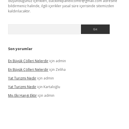
düşündüğünüz içerikleri,
backlinkpanelicomtr@gmail.com
adresine
bildirmeniz halinde, ilgili içerikler yasal süre içerisinde sitemizden
kaldırılacaktır.
Arama
Son yorumlar
En Büyük Çölleri Nelerdir
için
admin
En Büyük Çölleri Nelerdir
için
Zeliha
Yat Turizmi Nedir
için
admin
Yat Turizmi Nedir
için
Kartaloğlu
Miş Eki Hangi Ektir
için
admin