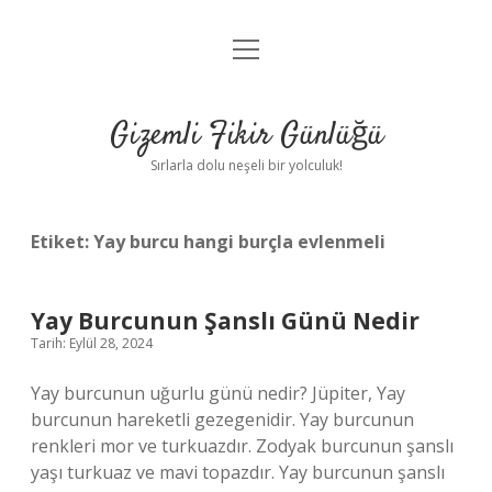
menüyü
Anasayfa
aç
Gizlilik Politikası
Gizemli Fikir Günlüğü
Yasal Uyarı
Sırlarla dolu neşeli bir yolculuk!
Hakkımızda
Etiket:
Yay burcu hangi burçla evlenmeli
Yay Burcunun Şanslı Günü Nedir
Tarih: Eylül 28, 2024
Yay burcunun uğurlu günü nedir? Jüpiter, Yay
burcunun hareketli gezegenidir. Yay burcunun
renkleri mor ve turkuazdır. Zodyak burcunun şanslı
yaşı turkuaz ve mavi topazdır. Yay burcunun şanslı