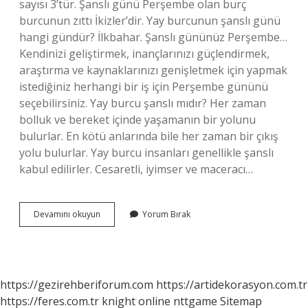
sayısı 3’tür. Şanslı günü Perşembe olan burç
burcunun zıttı İkizler’dir. Yay burcunun şanslı günü
hangi gündür? İlkbahar. Şanslı gününüz Perşembe…
Kendinizi geliştirmek, inançlarınızı güçlendirmek,
araştırma ve kaynaklarınızı genişletmek için yapmak
istediğiniz herhangi bir iş için Perşembe gününü
seçebilirsiniz. Yay burcu şanslı mıdır? Her zaman
bolluk ve bereket içinde yaşamanın bir yolunu
bulurlar. En kötü anlarında bile her zaman bir çıkış
yolu bulurlar. Yay burcu insanları genellikle şanslı
kabul edilirler. Cesaretli, iyimser ve maceracı…
Yay
Devamını okuyun
Yorum Bırak
Burcunun
Şanslı
Günü
Nedir
https://gezirehberiforum.com
https://artidekorasyon.com.tr
https://feres.com.tr
knight online
nttgame
Sitemap