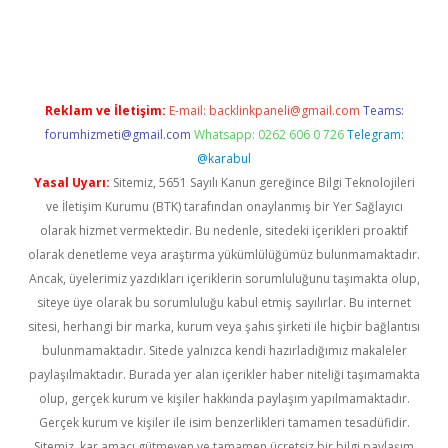
eni giriş
ilbet
grandoperabet
betexper
Reklam ve İletişim:
E-mail:
backlinkpaneli@gmail.com
Teams:
forumhizmeti@gmail.com
Whatsapp: 0262 606 0 726
Telegram:
@karabul
Yasal Uyarı:
Sitemiz, 5651 Sayılı Kanun gereğince Bilgi Teknolojileri
ve İletişim Kurumu (BTK) tarafından onaylanmış bir Yer Sağlayıcı
olarak hizmet vermektedir. Bu nedenle, sitedeki içerikleri proaktif
olarak denetleme veya araştırma yükümlülüğümüz bulunmamaktadır.
Ancak, üyelerimiz yazdıkları içeriklerin sorumluluğunu taşımakta olup,
siteye üye olarak bu sorumluluğu kabul etmiş sayılırlar. Bu internet
sitesi, herhangi bir marka, kurum veya şahıs şirketi ile hiçbir bağlantısı
bulunmamaktadır. Sitede yalnızca kendi hazırladığımız makaleler
paylaşılmaktadır. Burada yer alan içerikler haber niteliği taşımamakta
olup, gerçek kurum ve kişiler hakkında paylaşım yapılmamaktadır.
Gerçek kurum ve kişiler ile isim benzerlikleri tamamen tesadüfidir.
Sitemiz, kar amacı gütmeyen ve tamamen ücretsiz bir bilgi paylaşım