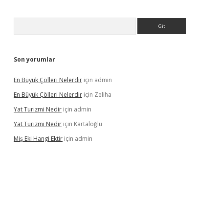
Arama
Son yorumlar
En Büyük Çölleri Nelerdir
için
admin
En Büyük Çölleri Nelerdir
için
Zeliha
Yat Turizmi Nedir
için
admin
Yat Turizmi Nedir
için
Kartaloğlu
Miş Eki Hangi Ektir
için
admin
iş
ilbet
grandoperabet
betexper