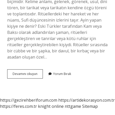
biçimidir. Kelime anlamı, gelenek, görenek, usul, dini
tören, bir tarikat veya tarikatın kendine özgü töreni
ve toplantısıdır. Ritüellerdeki her hareket ve her
nüans, Sufi düşüncesinin izlerini taşır. Ayin yapan
kişiye ne denir? Eski Türkler tarafından Kam veya
Baksı olarak adlandırılan şaman, ritüelleri
gerçekleştiren ve tanrılar veya kötü ruhlar için
ritüeller gerçekleştirebilen kişiydi. Ritüeller sırasında
bir cübbe ve bir şapka, bir davul, bir kırbaç veya bir
asadan oluşan özel…
Ayin
Devamını okuyun
Yorum Bırak
Nedir
Kimler
Yapar
https://gezirehberiforum.com
https://artidekorasyon.com.tr
https://feres.com.tr
knight online
nttgame
Sitemap