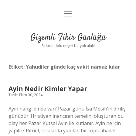
menüyü
Anasayfa
aç
Gizlilik Politikası
Gizemli Fikir Günlüğü
Yasal Uyarı
Sırlarla dolu neşeli bir yolculuk!
Hakkımızda
Etiket:
Yahudiler günde kaç vakit namaz kılar
Ayin Nedir Kimler Yapar
Tarih: Ekim 30, 2024
Ayin hangi dinde var? Pazar günü İsa Mesih’in diriliş
günüdür. Hristiyan inancının temelini oluşturan bu
olay her Pazar Kutsal Ayin ile kutlanır. Ayin ne için
yapılır? Ritüel, localarda yapılan bir toplu ibadet