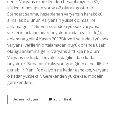
denir. Varyans örneklemden hesaplanıyorsa S2;
kütleden hesaplanıyorsa σ2 olarak gösterilir.
Standart sapma, hesaplanan varyansın karekökü
alınarak bulunur. Varyansın yüksek olması ne
anlama gelir? Bir veri setindeki yüksek varyans,
verilerin ortalamadan büyük oranda uzak olduğu
anlamına gelir.4 Kasım 2017Bir veri setindeki yüksek
varyans, verilerin ortalamadan büyük oranda uzak
olduğu anlamına gelir. Varyans arttıkça ne olur?
Varyans ne kadar büyükse, dağılım da o kadar
büyüktür. Buna bir fonksiyon grafiğinin esnekliği de
denebilir. Yani, fonksiyon ne kadar esnekse, varyans
o kadar yüksektir. Gerekenden yüksekse, modelin
gerekenden…
Varyans
Devamını okuyun
Yorum Bırak
Ile
Standart
Sapma