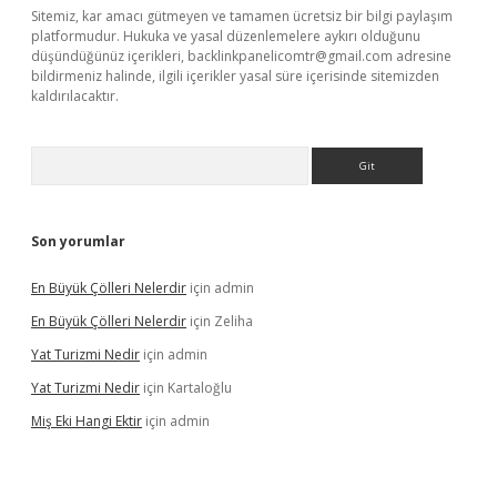
Sitemiz, kar amacı gütmeyen ve tamamen ücretsiz bir bilgi paylaşım
platformudur. Hukuka ve yasal düzenlemelere aykırı olduğunu
düşündüğünüz içerikleri,
backlinkpanelicomtr@gmail.com
adresine
bildirmeniz halinde, ilgili içerikler yasal süre içerisinde sitemizden
kaldırılacaktır.
Arama
Son yorumlar
En Büyük Çölleri Nelerdir
için
admin
En Büyük Çölleri Nelerdir
için
Zeliha
Yat Turizmi Nedir
için
admin
Yat Turizmi Nedir
için
Kartaloğlu
Miş Eki Hangi Ektir
için
admin