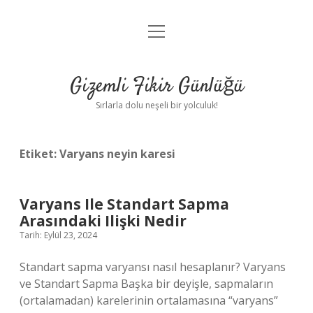
menüyü
Anasayfa
aç
Gizlilik Politikası
Gizemli Fikir Günlüğü
Yasal Uyarı
Sırlarla dolu neşeli bir yolculuk!
Hakkımızda
Etiket:
Varyans neyin karesi
Varyans Ile Standart Sapma
Arasındaki Ilişki Nedir
Tarih: Eylül 23, 2024
Standart sapma varyansı nasıl hesaplanır? Varyans
ve Standart Sapma Başka bir deyişle, sapmaların
(ortalamadan) karelerinin ortalamasına “varyans”