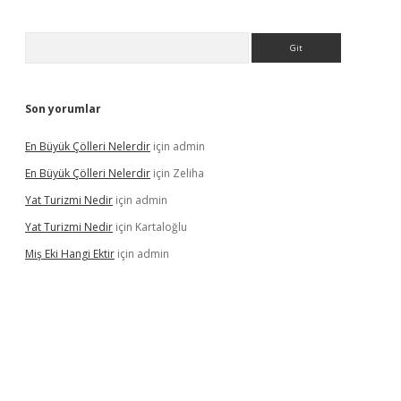
Arama
Son yorumlar
En Büyük Çölleri Nelerdir
için
admin
En Büyük Çölleri Nelerdir
için
Zeliha
Yat Turizmi Nedir
için
admin
Yat Turizmi Nedir
için
Kartaloğlu
Miş Eki Hangi Ektir
için
admin
riş
ilbet
grandoperabet
betexper