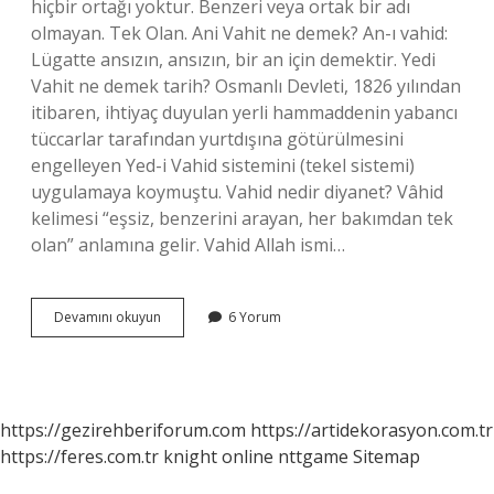
hiçbir ortağı yoktur. Benzeri veya ortak bir adı
olmayan. Tek Olan. Ani Vahit ne demek? An-ı vahid:
Lügatte ansızın, ansızın, bir an için demektir. Yedi
Vahit ne demek tarih? Osmanlı Devleti, 1826 yılından
itibaren, ihtiyaç duyulan yerli hammaddenin yabancı
tüccarlar tarafından yurtdışına götürülmesini
engelleyen Yed-i Vahid sistemini (tekel sistemi)
uygulamaya koymuştu. Vahid nedir diyanet? Vâhid
kelimesi “eşsiz, benzerini arayan, her bakımdan tek
olan” anlamına gelir. Vahid Allah ismi…
En
Devamını okuyun
6 Yorum
Vahit
Ne
Demek
https://gezirehberiforum.com
https://artidekorasyon.com.tr
https://feres.com.tr
knight online
nttgame
Sitemap