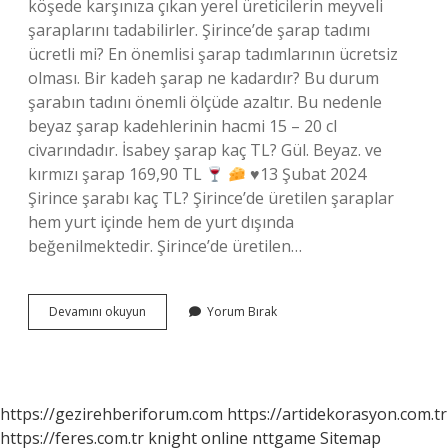
köşede karşınıza çıkan yerel üreticilerin meyveli
şaraplarını tadabilirler. Şirince’de şarap tadımı
ücretli mi? En önemlisi şarap tadımlarının ücretsiz
olması. Bir kadeh şarap ne kadardır? Bu durum
şarabın tadını önemli ölçüde azaltır. Bu nedenle
beyaz şarap kadehlerinin hacmi 15 – 20 cl
civarındadır. İsabey şarap kaç TL? Gül. Beyaz. ve
kırmızı şarap 169,90 TL
♥️
13 Şubat 2024
Şirince şarabı kaç TL? Şirince’de üretilen şaraplar
hem yurt içinde hem de yurt dışında
beğenilmektedir. Şirince’de üretilen…
Şirincede
Devamını okuyun
Yorum Bırak
Şarap
Ne
Kadar
https://gezirehberiforum.com
https://artidekorasyon.com.tr
https://feres.com.tr
knight online
nttgame
Sitemap