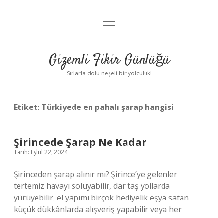
menüyü
Anasayfa
aç
Gizlilik Politikası
Gizemli Fikir Günlüğü
Yasal Uyarı
Sırlarla dolu neşeli bir yolculuk!
Hakkımızda
Etiket:
Türkiyede en pahalı şarap hangisi
Şirincede Şarap Ne Kadar
Tarih: Eylül 22, 2024
Şirinceden şarap alınır mı? Şirince’ye gelenler
tertemiz havayı soluyabilir, dar taş yollarda
yürüyebilir, el yapımı birçok hediyelik eşya satan
küçük dükkânlarda alışveriş yapabilir veya her