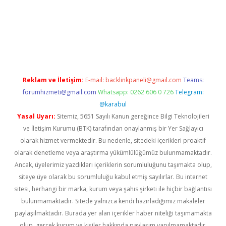
riş
ilbet
grandoperabet
betexper
Reklam ve İletişim:
E-mail:
backlinkpaneli@gmail.com
Teams:
forumhizmeti@gmail.com
Whatsapp: 0262 606 0 726
Telegram:
@karabul
Yasal Uyarı:
Sitemiz, 5651 Sayılı Kanun gereğince Bilgi Teknolojileri
ve İletişim Kurumu (BTK) tarafından onaylanmış bir Yer Sağlayıcı
olarak hizmet vermektedir. Bu nedenle, sitedeki içerikleri proaktif
olarak denetleme veya araştırma yükümlülüğümüz bulunmamaktadır.
Ancak, üyelerimiz yazdıkları içeriklerin sorumluluğunu taşımakta olup,
siteye üye olarak bu sorumluluğu kabul etmiş sayılırlar. Bu internet
sitesi, herhangi bir marka, kurum veya şahıs şirketi ile hiçbir bağlantısı
bulunmamaktadır. Sitede yalnızca kendi hazırladığımız makaleler
paylaşılmaktadır. Burada yer alan içerikler haber niteliği taşımamakta
olup, gerçek kurum ve kişiler hakkında paylaşım yapılmamaktadır.