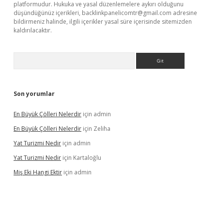
platformudur. Hukuka ve yasal düzenlemelere aykırı olduğunu
düşündüğünüz içerikleri,
backlinkpanelicomtr@gmail.com
adresine
bildirmeniz halinde, ilgili içerikler yasal süre içerisinde sitemizden
kaldırılacaktır.
Arama
Son yorumlar
En Büyük Çölleri Nelerdir
için
admin
En Büyük Çölleri Nelerdir
için
Zeliha
Yat Turizmi Nedir
için
admin
Yat Turizmi Nedir
için
Kartaloğlu
Miş Eki Hangi Ektir
için
admin