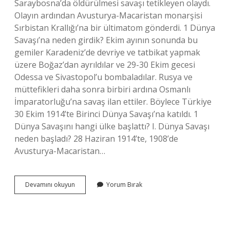
Saraybosna’da öldürülmesi savaşı tetikleyen olaydı.
Olayın ardından Avusturya-Macaristan monarşisi
Sırbistan Krallığı’na bir ültimatom gönderdi. 1 Dünya
Savaşı’na neden girdik? Ekim ayının sonunda bu
gemiler Karadeniz’de devriye ve tatbikat yapmak
üzere Boğaz’dan ayrıldılar ve 29-30 Ekim gecesi
Odessa ve Sivastopol’u bombaladılar. Rusya ve
müttefikleri daha sonra birbiri ardına Osmanlı
İmparatorluğu’na savaş ilan ettiler. Böylece Türkiye
30 Ekim 1914’te Birinci Dünya Savaşı’na katıldı. 1
Dünya Savaşını hangi ülke başlattı? I. Dünya Savaşı
neden başladı? 28 Haziran 1914’te, 1908’de
Avusturya-Macaristan…
I
Devamını okuyun
Yorum Bırak
Dünya
Savaşı
Neden
Çıktı