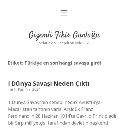
menüyü
Anasayfa
aç
Gizlilik Politikası
Gizemli Fikir Günlüğü
Yasal Uyarı
Sırlarla dolu neşeli bir yolculuk!
Hakkımızda
Etiket:
Türkiye en son hangi savaşa girdi
I Dünya Savaşı Neden Çıktı
Tarih: Kasım 7, 2024
1 Dünya Savaşı’nın sebebi nedir? Avusturya-
Macaristan tahtının varisi Arşidük Franz
Ferdinand’ın 28 Haziran 1914’te Gavrilo Princip adlı
bir Sırp milliyetçisi tarafından devletin başkenti