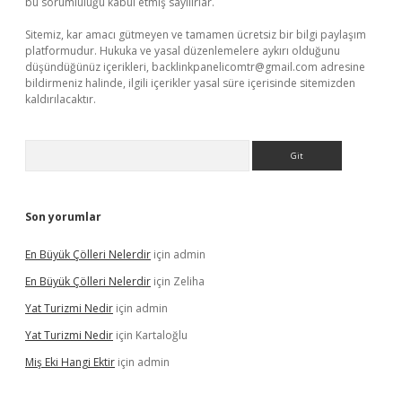
bu sorumluluğu kabul etmiş sayılırlar.
Sitemiz, kar amacı gütmeyen ve tamamen ücretsiz bir bilgi paylaşım
platformudur. Hukuka ve yasal düzenlemelere aykırı olduğunu
düşündüğünüz içerikleri,
backlinkpanelicomtr@gmail.com
adresine
bildirmeniz halinde, ilgili içerikler yasal süre içerisinde sitemizden
kaldırılacaktır.
Arama
Son yorumlar
En Büyük Çölleri Nelerdir
için
admin
En Büyük Çölleri Nelerdir
için
Zeliha
Yat Turizmi Nedir
için
admin
Yat Turizmi Nedir
için
Kartaloğlu
Miş Eki Hangi Ektir
için
admin