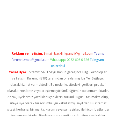
iş
ilbet
grandoperabet
betexper
Reklam ve İletişim:
E-mail:
backlinkpaneli@gmail.com
Teams:
forumhizmeti@gmail.com
Whatsapp: 0262 606 0 726
Telegram:
@karabul
Yasal Uyarı:
Sitemiz, 5651 Sayılı Kanun gereğince Bilgi Teknolojileri
ve İletişim Kurumu (BTK) tarafından onaylanmış bir Yer Sağlayıcı
olarak hizmet vermektedir. Bu nedenle, sitedeki içerikleri proaktif
olarak denetleme veya araştırma yükümlülüğümüz bulunmamaktadır.
Ancak, üyelerimiz yazdıkları içeriklerin sorumluluğunu taşımakta olup,
siteye üye olarak bu sorumluluğu kabul etmiş sayılırlar. Bu internet
sitesi, herhangi bir marka, kurum veya şahıs şirketi ile hiçbir bağlantısı
bulunmamaktadır. Sitede yalnızca kendi hazırladığımız makaleler