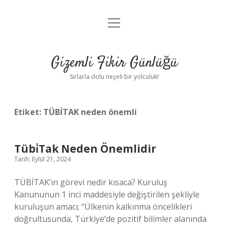
menüyü
Anasayfa
aç
Gizlilik Politikası
Gizemli Fikir Günlüğü
Yasal Uyarı
Sırlarla dolu neşeli bir yolculuk!
Hakkımızda
Etiket:
TÜBİTAK neden önemli
Tübi̇Tak Neden Önemlidir
Tarih: Eylül 21, 2024
TÜBİTAK’ın görevi nedir kısaca? Kuruluş
Kanununun 1 inci maddesiyle değiştirilen şekliyle
kuruluşun amacı; “Ülkenin kalkınma öncelikleri
doğrultusunda, Türkiye’de pozitif bilimler alanında