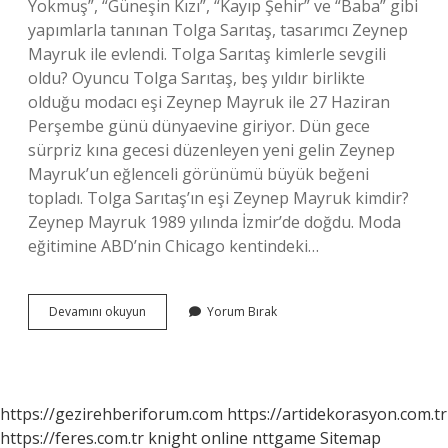
Yokmuş”, “Güneşin Kızı”, “Kayıp Şehir” ve “Baba” gibi
yapımlarla tanınan Tolga Sarıtaş, tasarımcı Zeynep
Mayruk ile evlendi. Tolga Sarıtaş kimlerle sevgili
oldu? Oyuncu Tolga Sarıtaş, beş yıldır birlikte
olduğu modacı eşi Zeynep Mayruk ile 27 Haziran
Perşembe günü dünyaevine giriyor. Dün gece
sürpriz kına gecesi düzenleyen yeni gelin Zeynep
Mayruk’un eğlenceli görünümü büyük beğeni
topladı. Tolga Sarıtaş’ın eşi Zeynep Mayruk kimdir?
Zeynep Mayruk 1989 yılında İzmir’de doğdu. Moda
eğitimine ABD’nin Chicago kentindeki…
Tolga
Devamını okuyun
Yorum Bırak
Sarıtaş
Kiminle
Beraber
https://gezirehberiforum.com
https://artidekorasyon.com.tr
https://feres.com.tr
knight online
nttgame
Sitemap