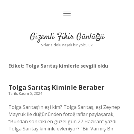
menüyü
Anasayfa
aç
Gizlilik Politikası
Gizemli Fikir Günlüğü
Yasal Uyarı
Sırlarla dolu neşeli bir yolculuk!
Hakkımızda
Etiket:
Tolga Sarıtaş kimlerle sevgili oldu
Tolga Sarıtaş Kiminle Beraber
Tarih: Kasım 5, 2024
Tolga Sarıtaş’ın eşi kim? Tolga Sarıtaş, eşi Zeynep
Mayruk ile düğününden fotoğraflar paylaşarak,
“Bundan sonraki en güzel gün 27 Haziran” yazdı.
Tolga Sarıtaş kiminle evleniyor? “Bir Varmış Bir