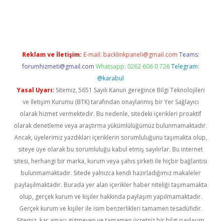
ni giriş
ilbet
grandoperabet
betexper
Reklam ve İletişim:
E-mail:
backlinkpaneli@gmail.com
Teams:
forumhizmeti@gmail.com
Whatsapp: 0262 606 0 726
Telegram:
@karabul
Yasal Uyarı:
Sitemiz, 5651 Sayılı Kanun gereğince Bilgi Teknolojileri
ve İletişim Kurumu (BTK) tarafından onaylanmış bir Yer Sağlayıcı
olarak hizmet vermektedir. Bu nedenle, sitedeki içerikleri proaktif
olarak denetleme veya araştırma yükümlülüğümüz bulunmamaktadır.
Ancak, üyelerimiz yazdıkları içeriklerin sorumluluğunu taşımakta olup,
siteye üye olarak bu sorumluluğu kabul etmiş sayılırlar. Bu internet
sitesi, herhangi bir marka, kurum veya şahıs şirketi ile hiçbir bağlantısı
bulunmamaktadır. Sitede yalnızca kendi hazırladığımız makaleler
paylaşılmaktadır. Burada yer alan içerikler haber niteliği taşımamakta
olup, gerçek kurum ve kişiler hakkında paylaşım yapılmamaktadır.
Gerçek kurum ve kişiler ile isim benzerlikleri tamamen tesadüfidir.
Sitemiz, kar amacı gütmeyen ve tamamen ücretsiz bir bilgi paylaşım