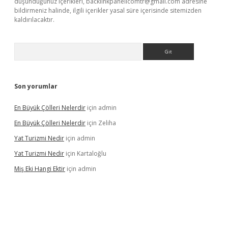
düşündüğünüz içerikleri,
backlinkpanelicomtr@gmail.com
adresine
bildirmeniz halinde, ilgili içerikler yasal süre içerisinde sitemizden
kaldırılacaktır.
Arama
Son yorumlar
En Büyük Çölleri Nelerdir
için
admin
En Büyük Çölleri Nelerdir
için
Zeliha
Yat Turizmi Nedir
için
admin
Yat Turizmi Nedir
için
Kartaloğlu
Miş Eki Hangi Ektir
için
admin