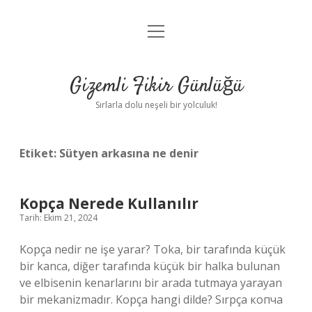
menüyü
Anasayfa
aç
Gizlilik Politikası
Gizemli Fikir Günlüğü
Yasal Uyarı
Sırlarla dolu neşeli bir yolculuk!
Hakkımızda
Etiket:
Sütyen arkasına ne denir
Kopça Nerede Kullanılır
Tarih: Ekim 21, 2024
Kopça nedir ne işe yarar? Toka, bir tarafında küçük
bir kanca, diğer tarafında küçük bir halka bulunan
ve elbisenin kenarlarını bir arada tutmaya yarayan
bir mekanizmadır. Kopça hangi dilde? Sırpça копча