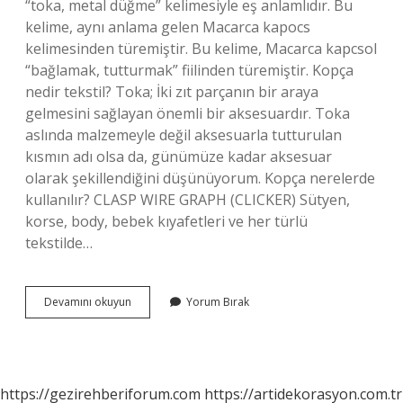
“toka, metal düğme” kelimesiyle eş anlamlıdır. Bu
kelime, aynı anlama gelen Macarca kapocs
kelimesinden türemiştir. Bu kelime, Macarca kapcsol
“bağlamak, tutturmak” fiilinden türemiştir. Kopça
nedir tekstil? Toka; İki zıt parçanın bir araya
gelmesini sağlayan önemli bir aksesuardır. Toka
aslında malzemeyle değil aksesuarla tutturulan
kısmın adı olsa da, günümüze kadar aksesuar
olarak şekillendiğini düşünüyorum. Kopça nerelerde
kullanılır? CLASP WIRE GRAPH (CLICKER) Sütyen,
korse, body, bebek kıyafetleri ve her türlü
tekstilde…
Kopça
Devamını okuyun
Yorum Bırak
Nerede
Kullanılır
https://gezirehberiforum.com
https://artidekorasyon.com.tr