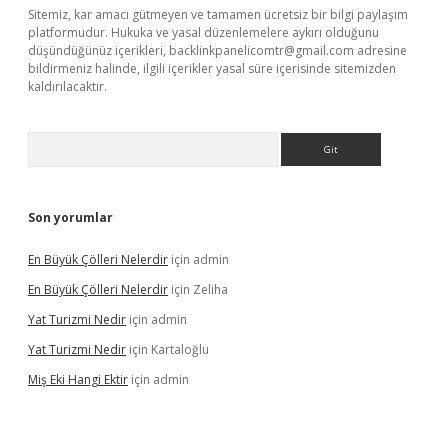
Sitemiz, kar amacı gütmeyen ve tamamen ücretsiz bir bilgi paylaşım
platformudur. Hukuka ve yasal düzenlemelere aykırı olduğunu
düşündüğünüz içerikleri,
backlinkpanelicomtr@gmail.com
adresine
bildirmeniz halinde, ilgili içerikler yasal süre içerisinde sitemizden
kaldırılacaktır.
Arama
Son yorumlar
En Büyük Çölleri Nelerdir
için
admin
En Büyük Çölleri Nelerdir
için
Zeliha
Yat Turizmi Nedir
için
admin
Yat Turizmi Nedir
için
Kartaloğlu
Miş Eki Hangi Ektir
için
admin