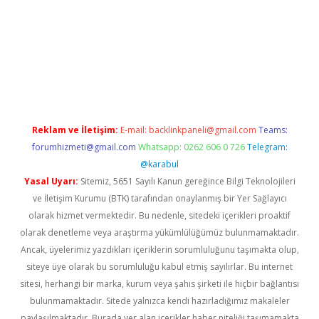
riş
ilbet
grandoperabet
betexper
Reklam ve İletişim:
E-mail:
backlinkpaneli@gmail.com
Teams:
forumhizmeti@gmail.com
Whatsapp: 0262 606 0 726
Telegram:
@karabul
Yasal Uyarı:
Sitemiz, 5651 Sayılı Kanun gereğince Bilgi Teknolojileri
ve İletişim Kurumu (BTK) tarafından onaylanmış bir Yer Sağlayıcı
olarak hizmet vermektedir. Bu nedenle, sitedeki içerikleri proaktif
olarak denetleme veya araştırma yükümlülüğümüz bulunmamaktadır.
Ancak, üyelerimiz yazdıkları içeriklerin sorumluluğunu taşımakta olup,
siteye üye olarak bu sorumluluğu kabul etmiş sayılırlar. Bu internet
sitesi, herhangi bir marka, kurum veya şahıs şirketi ile hiçbir bağlantısı
bulunmamaktadır. Sitede yalnızca kendi hazırladığımız makaleler
paylaşılmaktadır. Burada yer alan içerikler haber niteliği taşımamakta