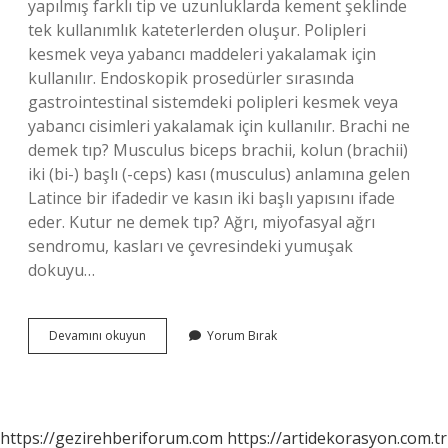
yapılmış farklı tip ve uzunluklarda kement şeklinde
tek kullanımlık kateterlerden oluşur. Polipleri
kesmek veya yabancı maddeleri yakalamak için
kullanılır. Endoskopik prosedürler sırasında
gastrointestinal sistemdeki polipleri kesmek veya
yabancı cisimleri yakalamak için kullanılır. Brachi ne
demek tıp? Musculus biceps brachii, kolun (brachii)
iki (bi-) başlı (-ceps) kası (musculus) anlamına gelen
Latince bir ifadedir ve kasın iki başlı yapısını ifade
eder. Kutur ne demek tıp? Ağrı, miyofasyal ağrı
sendromu, kasları ve çevresindeki yumuşak
dokuyu…
Kement
Devamını okuyun
Yorum Bırak
Ne
Demek
Tıp
https://gezirehberiforum.com
https://artidekorasyon.com.tr