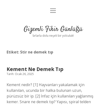
menüyü
Anasayfa
aç
Gizlilik Politikası
Gizemli Fikir Günlüğü
Yasal Uyarı
Sırlarla dolu neşeli bir yolculuk!
Hakkımızda
Etiket:
Stir ne demek tıp
Kement Ne Demek Tıp
Tarih: Ocak 26, 2025
Kement nedir? [1] Hayvanları yakalamak için
kullanılan, ucunda bir halka bulunan uzun,
pürüzsüz bir ip. [2] İnfaz için kullanılan yağlanmış
kemer. Snare ne demek tıp? Yapısı, spiral telden