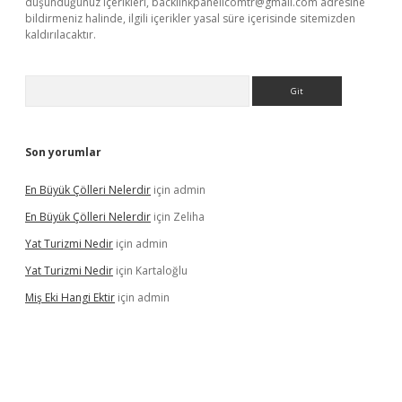
düşündüğünüz içerikleri,
backlinkpanelicomtr@gmail.com
adresine
bildirmeniz halinde, ilgili içerikler yasal süre içerisinde sitemizden
kaldırılacaktır.
Arama
Son yorumlar
En Büyük Çölleri Nelerdir
için
admin
En Büyük Çölleri Nelerdir
için
Zeliha
Yat Turizmi Nedir
için
admin
Yat Turizmi Nedir
için
Kartaloğlu
Miş Eki Hangi Ektir
için
admin