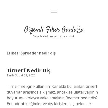
menüyü
Anasayfa
aç
Gizlilik Politikası
Gizemli Fikir Günlüğü
Yasal Uyarı
Sırlarla dolu neşeli bir yolculuk!
Hakkımızda
Etiket:
Spreader nedir diş
Tirnerf Nedir Diş
Tarih: Şubat 21, 2025
Tirnerf ne için kullanılır? Kanalda kullanılan tirnerf
duvarlar arasında sıkışmaz, ancak selülatal yapının
boyutunu kolayca yakalamalıdır. Reamer nedir diş?
Endodontik eğimler ve diş kirişleri, diş hekimleri