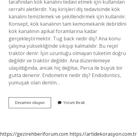
tarafından kök kanalını tedavi etmek için kullanılan
cerrahi aletlerdir. Yaş kirişleri diş tedavisinde kök
kanalını temizlemek ve şekillendirmek için kullanılır.
Konsept, kök kanalının tam kemomekanik debridini
kök kanalının apikal foramlarına kadar
gerçekleştirmektir. Tug back nedir diş? Ana konu
çalışma yüksekliğinde sıkışıp kalmalıdır. Bu reçel
traktör denir. İşin uzunluğu olmayan tüketim doğru
değildir ve traktör değildir. Ana düzenlemeye
ulaşıldığında, ancak hiç değilse, Perca ile büyük bir
gutta denenir. Endometre nedir diş? Endodontics,
yumuşak olan dentin…
Tirnerf
Devamını okuyun
Yorum Bırak
Nedir
Diş
https://gezirehberiforum.com
https://artidekorasyon.com.tr