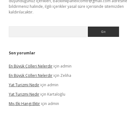
düşündüğünüz içerikleri,
backlinkpanelicomtr@gmail.com
adresine
bildirmeniz halinde, ilgili içerikler yasal süre içerisinde sitemizden
kaldırılacaktır.
Arama
Son yorumlar
En Büyük Çölleri Nelerdir
için
admin
En Büyük Çölleri Nelerdir
için
Zeliha
Yat Turizmi Nedir
için
admin
Yat Turizmi Nedir
için
Kartaloğlu
Miş Eki Hangi Ektir
için
admin