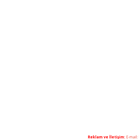
Reklam ve İletişim:
E-mail: