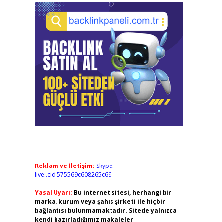
Reklam ve İletişim:
Skype:
live:.cid.575569c608265c69
Yasal Uyarı:
Bu internet sitesi, herhangi bir
marka, kurum veya şahıs şirketi ile hiçbir
bağlantısı bulunmamaktadır. Sitede yalnızca
kendi hazırladığımız makaleler