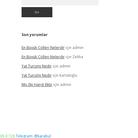
Son yorumlar
En Büyük Çölleri Nelerdir
için
admin
En Büyük Çölleri Nelerdir
için
Zeliha
Yat Turizmi Nedir
için
admin
Yat Turizmi Nedir
için
Kartaloğlu
Miş Eki Hangi Ektir
için
admin
06 0 726
Telegram: @karabul