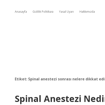
Anasayfa
Gizlilik Politikası
Yasal Uyarı
Hakkımızda
Etiket:
Spinal anestezi sonrası nelere dikkat edi
Spinal Anestezi Nedir