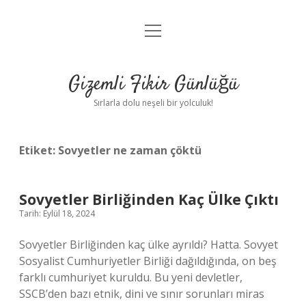
menüyü
Anasayfa
aç
Gizlilik Politikası
Gizemli Fikir Günlüğü
Yasal Uyarı
Sırlarla dolu neşeli bir yolculuk!
Hakkımızda
Etiket:
Sovyetler ne zaman çöktü
Sovyetler Birliğinden Kaç Ülke Çıktı
Tarih: Eylül 18, 2024
Sovyetler Birliğinden kaç ülke ayrıldı? Hatta. Sovyet
Sosyalist Cumhuriyetler Birliği dağıldığında, on beş
farklı cumhuriyet kuruldu. Bu yeni devletler,
SSCB’den bazı etnik, dini ve sınır sorunları miras