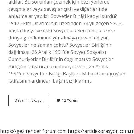
aldılar. Bu sorunları çözmek için bazı yerlerde
çatışmalar veya savaşlar çıktı ve diğerlerinde
anlaşmalar yapıldı. Sovyetler Birliği kaç yıl sürdü?
1917 Ekim Devrimi’nin üzerinden 74 yıl geçen SSCB,
başta Rusya ve eski Sovyet ülkeleri olmak üzere
dünya gündeminde yer almaya devam ediyor.
Sovyetler ne zaman çöktü? Sovyetler Birliği’nin
dağılması, 26 Aralık 1991’de Sovyet Sosyalist
Cumhuriyetler Birliği’nin dağılması ve Sovyetler
Birliği’ni oluşturan cumhuriyetlerin, 25 Aralık
1991’de Sovyetler Birliği Başkanı Mihail Gorbaçov’un
istifasının ardından bağımsızlıklarını…
Sovyetler
Devamını okuyun
12 Yorum
Birliğinden
Kaç
Ülke
Çıktı
https://gezirehberiforum.com
https://artidekorasyon.com.tr