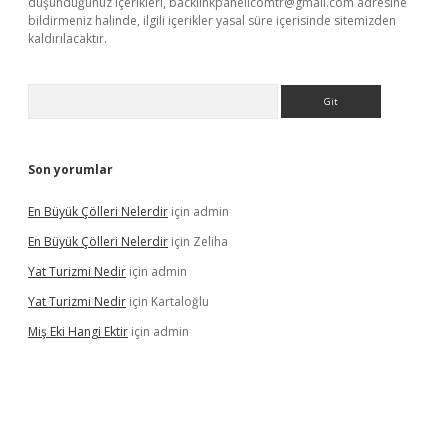
düşündüğünüz içerikleri,
backlinkpanelicomtr@gmail.com
adresine
bildirmeniz halinde, ilgili içerikler yasal süre içerisinde sitemizden
kaldırılacaktır.
Arama
Son yorumlar
En Büyük Çölleri Nelerdir
için
admin
En Büyük Çölleri Nelerdir
için
Zeliha
Yat Turizmi Nedir
için
admin
Yat Turizmi Nedir
için
Kartaloğlu
Miş Eki Hangi Ektir
için
admin