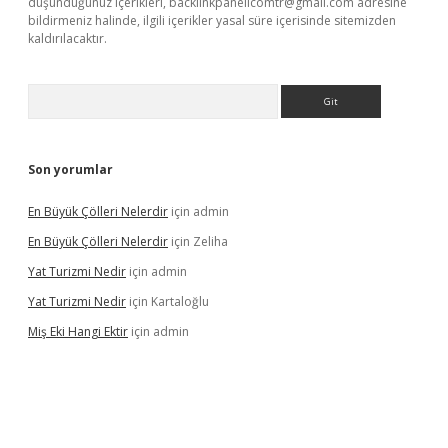
düşündüğünüz içerikleri,
backlinkpanelicomtr@gmail.com
adresine
bildirmeniz halinde, ilgili içerikler yasal süre içerisinde sitemizden
kaldırılacaktır.
Arama
Son yorumlar
En Büyük Çölleri Nelerdir
için
admin
En Büyük Çölleri Nelerdir
için
Zeliha
Yat Turizmi Nedir
için
admin
Yat Turizmi Nedir
için
Kartaloğlu
Miş Eki Hangi Ektir
için
admin