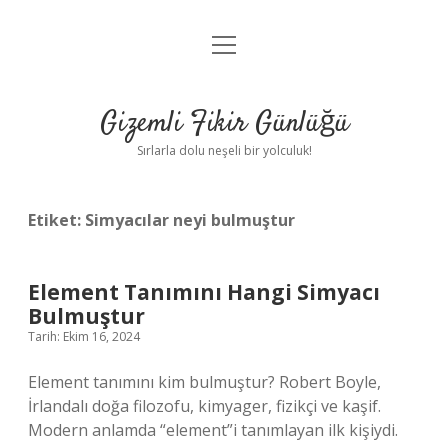
menüyü
Anasayfa
aç
Gizlilik Politikası
Gizemli Fikir Günlüğü
Yasal Uyarı
Sırlarla dolu neşeli bir yolculuk!
Hakkımızda
Etiket:
Simyacılar neyi bulmuştur
Element Tanımını Hangi Simyacı
Bulmuştur
Tarih: Ekim 16, 2024
Element tanımını kim bulmuştur? Robert Boyle,
İrlandalı doğa filozofu, kimyager, fizikçi ve kaşif.
Modern anlamda “element”i tanımlayan ilk kişiydi.