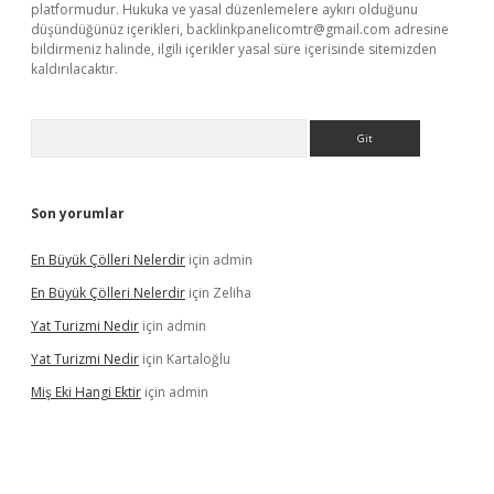
platformudur. Hukuka ve yasal düzenlemelere aykırı olduğunu
düşündüğünüz içerikleri,
backlinkpanelicomtr@gmail.com
adresine
bildirmeniz halinde, ilgili içerikler yasal süre içerisinde sitemizden
kaldırılacaktır.
Arama
Son yorumlar
En Büyük Çölleri Nelerdir
için
admin
En Büyük Çölleri Nelerdir
için
Zeliha
Yat Turizmi Nedir
için
admin
Yat Turizmi Nedir
için
Kartaloğlu
Miş Eki Hangi Ektir
için
admin