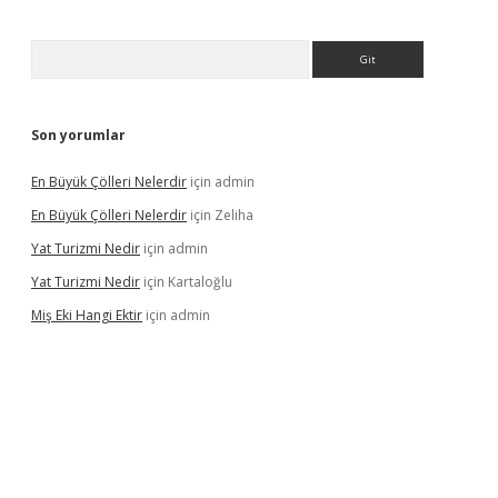
Arama
Son yorumlar
En Büyük Çölleri Nelerdir
için
admin
En Büyük Çölleri Nelerdir
için
Zeliha
Yat Turizmi Nedir
için
admin
Yat Turizmi Nedir
için
Kartaloğlu
Miş Eki Hangi Ektir
için
admin
iş
ilbet
grandoperabet
betexper