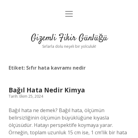
menüyü
Anasayfa
aç
Gizlilik Politikası
Gizemli Fikir Günlüğü
Yasal Uyarı
Sırlarla dolu neşeli bir yolculuk!
Hakkımızda
Etiket:
Sıfır hata kavramı nedir
Bağıl Hata Nedir Kimya
Tarih: Ekim 25, 2024
Bağıl hata ne demek? Bağıl hata, ölçümün
belirsizliğinin ölçümün büyüklüğüne kıyasla
ölçüsüdür. Hatayı perspektife koymaya yarar.
Örneğin, toplam uzunluk 15 cm ise, 1 cm’lik bir hata