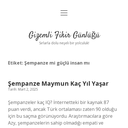
menüyü
Anasayfa
aç
Gizlilik Politikası
Gizemli Fikir Günlüğü
Yasal Uyarı
Sırlarla dolu neşeli bir yolculuk!
Hakkımızda
Etiket:
Şempanze mi güçlü insan mı
Şempanze Maymun Kaç Yıl Yaşar
Tarih: Mart 2, 2025
Şempanzeler kaç IQ? İnternetteki bir kaynak 87
puan verdi, ancak Türk ortalaması zaten 90 olduğu
için bu saçma görünüyordu. Araştırmacılara göre
Azy, şempanzelerin sahip olmadığı empati ve