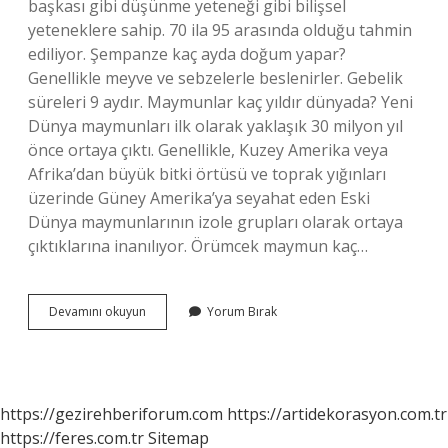
başkası gibi düşünme yeteneği gibi bilişsel
yeteneklere sahip. 70 ila 95 arasında olduğu tahmin
ediliyor. Şempanze kaç ayda doğum yapar?
Genellikle meyve ve sebzelerle beslenirler. Gebelik
süreleri 9 aydır. Maymunlar kaç yıldır dünyada? Yeni
Dünya maymunları ilk olarak yaklaşık 30 milyon yıl
önce ortaya çıktı. Genellikle, Kuzey Amerika veya
Afrika’dan büyük bitki örtüsü ve toprak yığınları
üzerinde Güney Amerika’ya seyahat eden Eski
Dünya maymunlarının izole grupları olarak ortaya
çıktıklarına inanılıyor. Örümcek maymun kaç…
Şempanze
Devamını okuyun
Yorum Bırak
Maymun
Kaç
Yıl
Yaşar
https://gezirehberiforum.com
https://artidekorasyon.com.tr
https://feres.com.tr
Sitemap