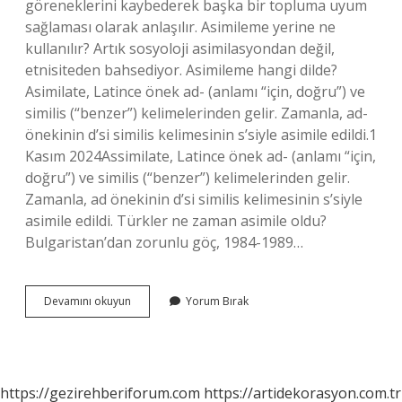
göreneklerini kaybederek başka bir topluma uyum
sağlaması olarak anlaşılır. Asimileme yerine ne
kullanılır? Artık sosyoloji asimilasyondan değil,
etnisiteden bahsediyor. Asimileme hangi dilde?
Asimilate, Latince önek ad- (anlamı “için, doğru”) ve
similis (“benzer”) kelimelerinden gelir. Zamanla, ad-
önekinin d’si similis kelimesinin s’siyle asimile edildi.1
Kasım 2024Assimilate, Latince önek ad- (anlamı “için,
doğru”) ve similis (“benzer”) kelimelerinden gelir.
Zamanla, ad önekinin d’si similis kelimesinin s’siyle
asimile edildi. Türkler ne zaman asimile oldu?
Bulgaristan’dan zorunlu göç, 1984-1989…
Bir
Devamını okuyun
Yorum Bırak
Millet
Nasıl
Asimile
Edilir
https://gezirehberiforum.com
https://artidekorasyon.com.tr