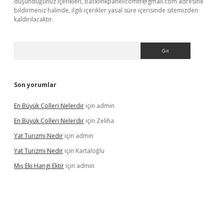
düşündüğünüz içerikleri,
backlinkpanelicomtr@gmail.com
adresine
bildirmeniz halinde, ilgili içerikler yasal süre içerisinde sitemizden
kaldırılacaktır.
Arama
Son yorumlar
En Büyük Çölleri Nelerdir
için
admin
En Büyük Çölleri Nelerdir
için
Zeliha
Yat Turizmi Nedir
için
admin
Yat Turizmi Nedir
için
Kartaloğlu
Miş Eki Hangi Ektir
için
admin