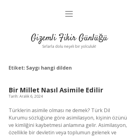
menüyü
Anasayfa
aç
Gizlilik Politikası
Gizemli Fikir Günlüğü
Yasal Uyarı
Sırlarla dolu neşeli bir yolculuk!
Hakkımızda
Etiket:
Saygı hangi dilden
Bir Millet Nasıl Asimile Edilir
Tarih: Aralık 6, 2024
Türklerin asimile olması ne demek? Türk Dil
Kurumu sözlüğüne göre asimilasyon, kişinin özünü
ve kimliğini kaybetmesi anlamına gelir. Asimilasyon,
özellikle bir devletin veya toplumun gelenek ve