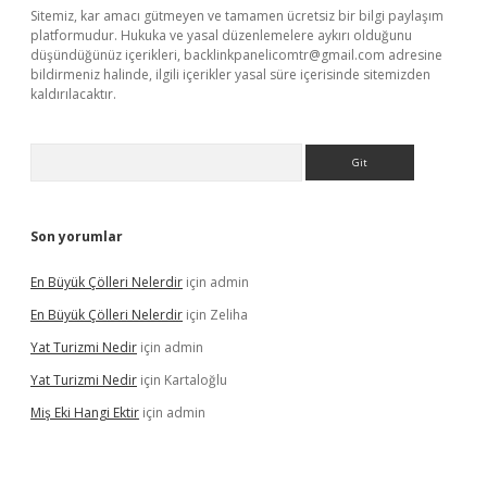
Sitemiz, kar amacı gütmeyen ve tamamen ücretsiz bir bilgi paylaşım
platformudur. Hukuka ve yasal düzenlemelere aykırı olduğunu
düşündüğünüz içerikleri,
backlinkpanelicomtr@gmail.com
adresine
bildirmeniz halinde, ilgili içerikler yasal süre içerisinde sitemizden
kaldırılacaktır.
Arama
Son yorumlar
En Büyük Çölleri Nelerdir
için
admin
En Büyük Çölleri Nelerdir
için
Zeliha
Yat Turizmi Nedir
için
admin
Yat Turizmi Nedir
için
Kartaloğlu
Miş Eki Hangi Ektir
için
admin