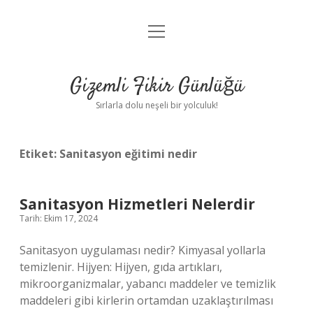
menüyü
Anasayfa
aç
Gizlilik Politikası
Gizemli Fikir Günlüğü
Yasal Uyarı
Sırlarla dolu neşeli bir yolculuk!
Hakkımızda
Etiket:
Sanitasyon eğitimi nedir
Sanitasyon Hizmetleri Nelerdir
Tarih: Ekim 17, 2024
Sanitasyon uygulaması nedir? Kimyasal yollarla
temizlenir. Hijyen: Hijyen, gıda artıkları,
mikroorganizmalar, yabancı maddeler ve temizlik
maddeleri gibi kirlerin ortamdan uzaklaştırılması