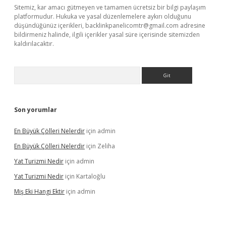
Sitemiz, kar amacı gütmeyen ve tamamen ücretsiz bir bilgi paylaşım
platformudur. Hukuka ve yasal düzenlemelere aykırı olduğunu
düşündüğünüz içerikleri,
backlinkpanelicomtr@gmail.com
adresine
bildirmeniz halinde, ilgili içerikler yasal süre içerisinde sitemizden
kaldırılacaktır.
Arama
Son yorumlar
En Büyük Çölleri Nelerdir
için
admin
En Büyük Çölleri Nelerdir
için
Zeliha
Yat Turizmi Nedir
için
admin
Yat Turizmi Nedir
için
Kartaloğlu
Miş Eki Hangi Ektir
için
admin