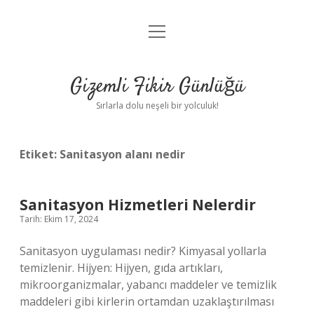
menüyü
Anasayfa
aç
Gizlilik Politikası
Gizemli Fikir Günlüğü
Yasal Uyarı
Sırlarla dolu neşeli bir yolculuk!
Hakkımızda
Etiket:
Sanitasyon alanı nedir
Sanitasyon Hizmetleri Nelerdir
Tarih: Ekim 17, 2024
Sanitasyon uygulaması nedir? Kimyasal yollarla
temizlenir. Hijyen: Hijyen, gıda artıkları,
mikroorganizmalar, yabancı maddeler ve temizlik
maddeleri gibi kirlerin ortamdan uzaklaştırılması