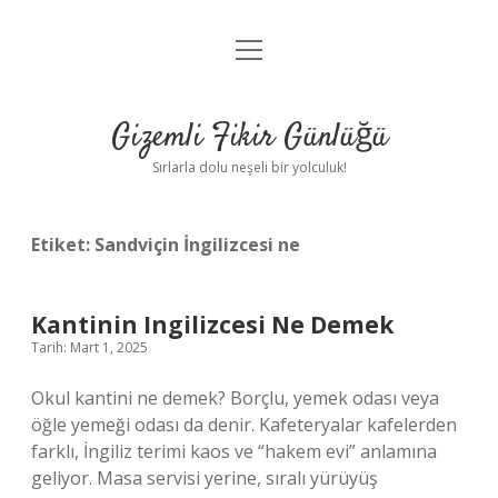
menüyü
Anasayfa
aç
Gizlilik Politikası
Gizemli Fikir Günlüğü
Yasal Uyarı
Sırlarla dolu neşeli bir yolculuk!
Hakkımızda
Etiket:
Sandviçin İngilizcesi ne
Kantinin Ingilizcesi Ne Demek
Tarih: Mart 1, 2025
Okul kantini ne demek? Borçlu, yemek odası veya
öğle yemeği odası da denir. Kafeteryalar kafelerden
farklı, İngiliz terimi kaos ve “hakem evi” anlamına
geliyor. Masa servisi yerine, sıralı yürüyüş