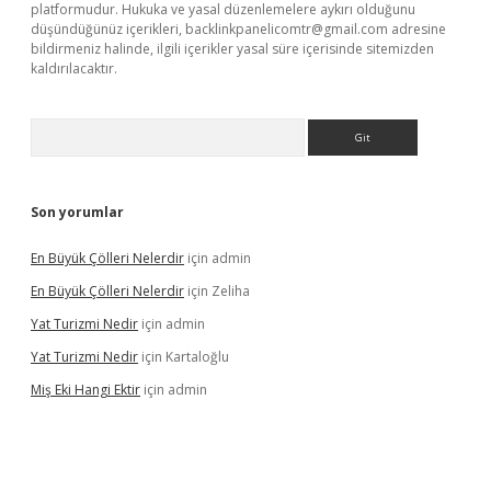
platformudur. Hukuka ve yasal düzenlemelere aykırı olduğunu
düşündüğünüz içerikleri,
backlinkpanelicomtr@gmail.com
adresine
bildirmeniz halinde, ilgili içerikler yasal süre içerisinde sitemizden
kaldırılacaktır.
Arama
Son yorumlar
En Büyük Çölleri Nelerdir
için
admin
En Büyük Çölleri Nelerdir
için
Zeliha
Yat Turizmi Nedir
için
admin
Yat Turizmi Nedir
için
Kartaloğlu
Miş Eki Hangi Ektir
için
admin