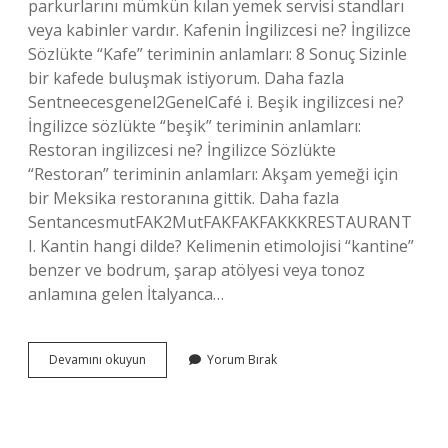
parkurlarını mümkün kılan yemek servisi standları
veya kabinler vardır. Kafenin İngilizcesi ne? İngilizce
Sözlükte “Kafe” teriminin anlamları: 8 Sonuç Sizinle
bir kafede buluşmak istiyorum. Daha fazla
Sentneecesgenel2GenelCafé i. Beşik ingilizcesi ne?
İngilizce sözlükte “beşik” teriminin anlamları:
Restoran ingilizcesi ne? İngilizce Sözlükte
“Restoran” teriminin anlamları: Akşam yemeği için
bir Meksika restoranına gittik. Daha fazla
SentancesmutFAK2MutFAKFAKFAKKKRESTAURANT
I. Kantin hangi dilde? Kelimenin etimolojisi “kantine”
benzer ve bodrum, şarap atölyesi veya tonoz
anlamına gelen İtalyanca…
Kantinin
Devamını okuyun
Yorum Bırak
Ingilizcesi
Ne
Demek