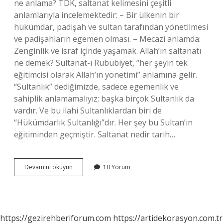
ne anlama? TDK, saltanat kelimesini çeşitli
anlamlarıyla incelemektedir: – Bir ülkenin bir
hükümdar, padişah ve sultan tarafından yönetilmesi
ve padişahların egemen olması. – Mecazi anlamda:
Zenginlik ve israf içinde yaşamak. Allah’ın saltanatı
ne demek? Sultanat-ı Rububiyet, “her şeyin tek
eğitimcisi olarak Allah’ın yönetimi” anlamına gelir.
“Sultanlık” dediğimizde, sadece egemenlik ve
sahiplik anlamamalıyız; başka birçok Sultanlık da
vardır. Ve bu ilahi Sultanlıklardan biri de
“Hükümdarlık Sultanlığı”dır. Her şey bu Sultan’ın
eğitiminden geçmiştir. Saltanat nedir tarih…
Saltanat
Devamını okuyun
10 Yorum
Ne
Demek
Din
https://gezirehberiforum.com
https://artidekorasyon.com.tr