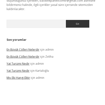
düşündüğünüz içerikleri,
backlinkpanelicomtr@gmail.com
adresine
bildirmeniz halinde, ilgili içerikler yasal süre içerisinde sitemizden
kaldırılacaktır.
Arama
Son yorumlar
En Büyük Çölleri Nelerdir
için
admin
En Büyük Çölleri Nelerdir
için
Zeliha
Yat Turizmi Nedir
için
admin
Yat Turizmi Nedir
için
Kartaloğlu
Miş Eki Hangi Ektir
için
admin