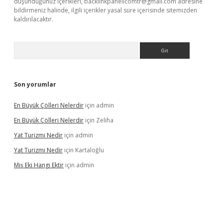
düşündüğünüz içerikleri,
backlinkpanelicomtr@gmail.com
adresine
bildirmeniz halinde, ilgili içerikler yasal süre içerisinde sitemizden
kaldırılacaktır.
Arama
Son yorumlar
En Büyük Çölleri Nelerdir
için
admin
En Büyük Çölleri Nelerdir
için
Zeliha
Yat Turizmi Nedir
için
admin
Yat Turizmi Nedir
için
Kartaloğlu
Miş Eki Hangi Ektir
için
admin