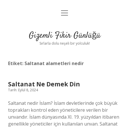
menüyü
Anasayfa
aç
Gizlilik Politikası
Gizemli Fikir Günlüğü
Yasal Uyarı
Sırlarla dolu neşeli bir yolculuk!
Hakkımızda
Etiket:
Saltanat alametleri nedir
Saltanat Ne Demek Din
Tarih: Eylül 8, 2024
Saltanat nedir İslam? İslam devletlerinde çok büyük
toprakları kontrol eden yöneticilere verilen bir
unvandır. İslam dünyasında XI. 19. yüzyıldan itibaren
genellikle yöneticiler için kullanılan unvan. Saltanat