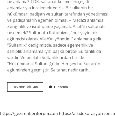
ne anlama? TDK, saltanat kelimesini çeşitli
anlamlarıyla incelemektedir: – Bir ülkenin bir
hükümdar, padişah ve sultan tarafından yönetilmesi
ve padişahların egemen olması. – Mecazi anlamda:
Zenginlik ve israf içinde yaşamak. Allah’ın saltanatı
ne demek? Sultanat-ı Rububiyet, “her şeyin tek
eğitimcisi olarak Allah’ın yönetimi” anlamına gelir.
“Sultanlık” dediğimizde, sadece egemenlik ve
sahiplik anlamamalıyız; başka birçok Sultanlık da
vardır. Ve bu ilahi Sultanlıklardan biri de
“Hükümdarlık Sultanlığı”dır. Her şey bu Sultan’ın
eğitiminden geçmiştir. Saltanat nedir tarih…
Saltanat
Devamını okuyun
10 Yorum
Ne
Demek
Din
https://gezirehberiforum.com
https://artidekorasyon.com.tr