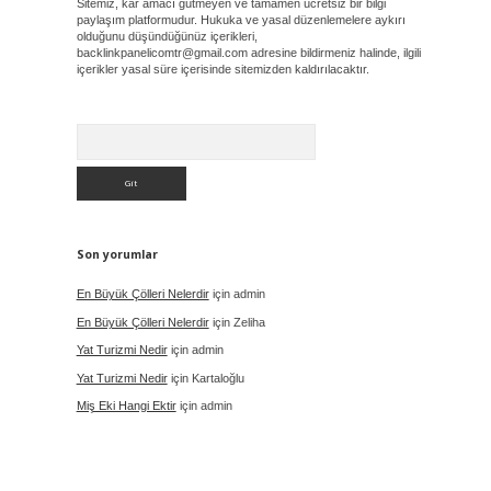
Sitemiz, kar amacı gütmeyen ve tamamen ücretsiz bir bilgi
paylaşım platformudur. Hukuka ve yasal düzenlemelere aykırı
olduğunu düşündüğünüz içerikleri,
backlinkpanelicomtr@gmail.com
adresine bildirmeniz halinde, ilgili
içerikler yasal süre içerisinde sitemizden kaldırılacaktır.
Arama
Son yorumlar
En Büyük Çölleri Nelerdir
için
admin
En Büyük Çölleri Nelerdir
için
Zeliha
Yat Turizmi Nedir
için
admin
Yat Turizmi Nedir
için
Kartaloğlu
Miş Eki Hangi Ektir
için
admin