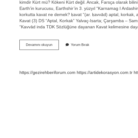
kimdir Kürt mü? Kökeni Kürt değil. Ancak, Farsça olarak bilin
Earth’in kurucusu, Earthshir’in 3. yüzyıl “Karnamag I Ardashi
korkutta kavat ne demek? ḳavat “(ar. ḳavvād) aptal, korkak, 
Kavat (3) DS “Aptal, Korkak” Yalvaç-Isarta; Çarşamba – Sam
“Kavvād inda TDK Sözlüğüne dayanan Kavat kelimesine dayan
1
Devamını okuyun
Yorum Bırak
Kavat
Kimdir
https://gezirehberiforum.com
https://artidekorasyon.com.tr
ht