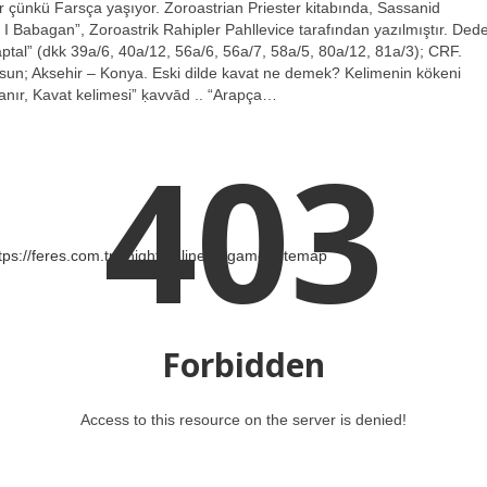
ir çünkü Farsça yaşıyor. Zoroastrian Priester kitabında, Sassanid
r I Babagan”, Zoroastrik Rahipler Pahllevice tarafından yazılmıştır. Ded
aptal” (dkk 39a/6, 40a/12, 56a/6, 56a/7, 58a/5, 80a/12, 81a/3); CRF.
sun; Aksehir – Konya. Eski dilde kavat ne demek? Kelimenin kökeni
ır, Kavat kelimesi” ḳavvād .. “Arapça…
403
tps://feres.com.tr
knight online
nttgame
Sitemap
Forbidden
Access to this resource on the server is denied!