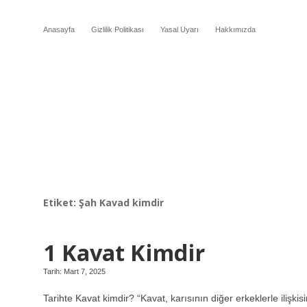
Anasayfa
Gizlilik Politikası
Yasal Uyarı
Hakkımızda
Etiket:
Şah Kavad kimdir
1 Kavat Kimdir
Tarih: Mart 7, 2025
Tarihte Kavat kimdir? “Kavat, karısının diğer erkeklerle ilişkis