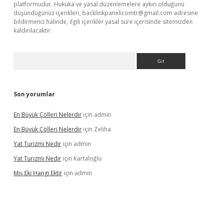
platformudur. Hukuka ve yasal düzenlemelere aykırı olduğunu
düşündüğünüz içerikleri,
backlinkpanelicomtr@gmail.com
adresine
bildirmeniz halinde, ilgili içerikler yasal süre içerisinde sitemizden
kaldırılacaktır.
Arama
Son yorumlar
En Büyük Çölleri Nelerdir
için
admin
En Büyük Çölleri Nelerdir
için
Zeliha
Yat Turizmi Nedir
için
admin
Yat Turizmi Nedir
için
Kartaloğlu
Miş Eki Hangi Ektir
için
admin