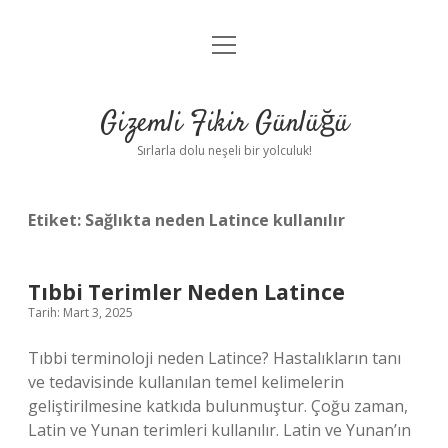
menüyü
Anasayfa
aç
Gizlilik Politikası
Gizemli Fikir Günlüğü
Yasal Uyarı
Sırlarla dolu neşeli bir yolculuk!
Hakkımızda
Etiket:
Sağlıkta neden Latince kullanılır
Tıbbi Terimler Neden Latince
Tarih: Mart 3, 2025
Tıbbi terminoloji neden Latince? Hastalıkların tanı
ve tedavisinde kullanılan temel kelimelerin
geliştirilmesine katkıda bulunmuştur. Çoğu zaman,
Latin ve Yunan terimleri kullanılır. Latin ve Yunan’ın