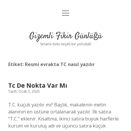
menüyü
Anasayfa
aç
Gizlilik Politikası
Gizemli Fikir Günlüğü
Yasal Uyarı
Sırlarla dolu neşeli bir yolculuk!
Hakkımızda
Etiket:
Resmi evrakta TC nasıl yazılır
Tc De Nokta Var Mı
Tarih: Ocak 3, 2025
T.C. küçük yazılır mı? Başlık, makalenin metin
alanının en üstüne ortalanarak yazılır. İlk satıra
“T.C.” eklenir. Kısaltma, ikinci satıra büyük harflerle
kurum ve kuruluş adı ve üçüncü satıra küçük