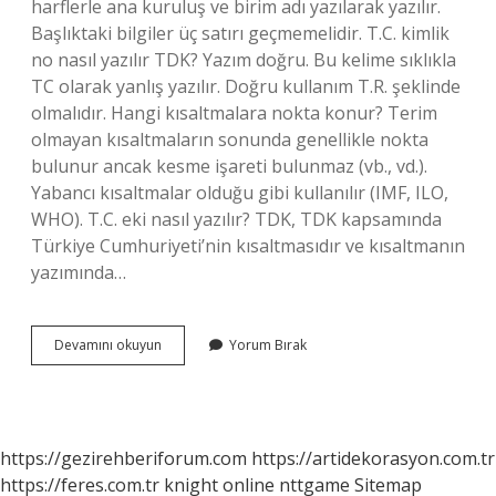
harflerle ana kuruluş ve birim adı yazılarak yazılır.
Başlıktaki bilgiler üç satırı geçmemelidir. T.C. kimlik
no nasıl yazılır TDK? Yazım doğru. Bu kelime sıklıkla
TC olarak yanlış yazılır. Doğru kullanım T.R. şeklinde
olmalıdır. Hangi kısaltmalara nokta konur? Terim
olmayan kısaltmaların sonunda genellikle nokta
bulunur ancak kesme işareti bulunmaz (vb., vd.).
Yabancı kısaltmalar olduğu gibi kullanılır (IMF, ILO,
WHO). T.C. eki nasıl yazılır? TDK, TDK kapsamında
Türkiye Cumhuriyeti’nin kısaltmasıdır ve kısaltmanın
yazımında…
Tc
Devamını okuyun
Yorum Bırak
De
Nokta
Var
Mı
https://gezirehberiforum.com
https://artidekorasyon.com.tr
https://feres.com.tr
knight online
nttgame
Sitemap