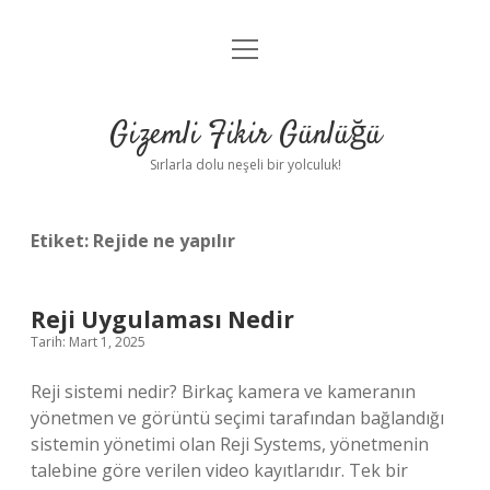
menüyü
Anasayfa
aç
Gizlilik Politikası
Gizemli Fikir Günlüğü
Yasal Uyarı
Sırlarla dolu neşeli bir yolculuk!
Hakkımızda
Etiket:
Rejide ne yapılır
Reji Uygulaması Nedir
Tarih: Mart 1, 2025
Reji sistemi nedir? Birkaç kamera ve kameranın
yönetmen ve görüntü seçimi tarafından bağlandığı
sistemin yönetimi olan Reji Systems, yönetmenin
talebine göre verilen video kayıtlarıdır. Tek bir