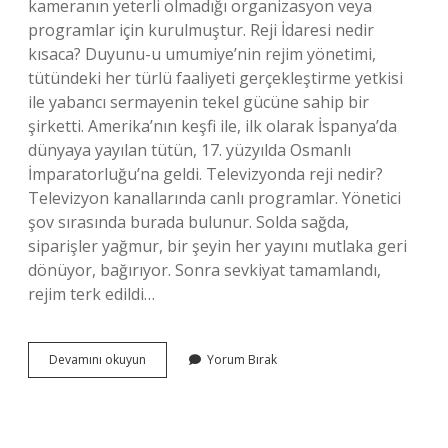
kameranın yeterli olmadığı organizasyon veya
programlar için kurulmuştur. Reji İdaresi nedir
kısaca? Duyunu-u umumiye’nin rejim yönetimi,
tütündeki her türlü faaliyeti gerçekleştirme yetkisi
ile yabancı sermayenin tekel gücüne sahip bir
şirketti. Amerika’nın keşfi ile, ilk olarak İspanya’da
dünyaya yayılan tütün, 17. yüzyılda Osmanlı
İmparatorluğu’na geldi. Televizyonda reji nedir?
Televizyon kanallarında canlı programlar. Yönetici
şov sırasında burada bulunur. Solda sağda,
siparişler yağmur, bir şeyin her yayını mutlaka geri
dönüyor, bağırıyor. Sonra sevkiyat tamamlandı,
rejim terk edildi…
Reji
Devamını okuyun
Yorum Bırak
Uygulaması
Nedir