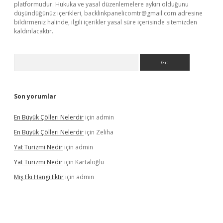
platformudur. Hukuka ve yasal düzenlemelere aykırı olduğunu
düşündüğünüz içerikleri,
backlinkpanelicomtr@gmail.com
adresine
bildirmeniz halinde, ilgili içerikler yasal süre içerisinde sitemizden
kaldırılacaktır.
Arama
Son yorumlar
En Büyük Çölleri Nelerdir
için
admin
En Büyük Çölleri Nelerdir
için
Zeliha
Yat Turizmi Nedir
için
admin
Yat Turizmi Nedir
için
Kartaloğlu
Miş Eki Hangi Ektir
için
admin