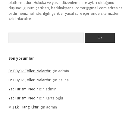
platformudur. Hukuka ve yasal düzenlemelere aykırı olduğunu
düşündüğünüz içerikleri,
backlinkpanelicomtr@gmail.com
adresine
bildirmeniz halinde, ilgili içerikler yasal süre içerisinde sitemizden
kaldırılacaktır.
Arama
Son yorumlar
En Büyük Çölleri Nelerdir
için
admin
En Büyük Çölleri Nelerdir
için
Zeliha
Yat Turizmi Nedir
için
admin
Yat Turizmi Nedir
için
Kartaloğlu
Miş Eki Hangi Ektir
için
admin