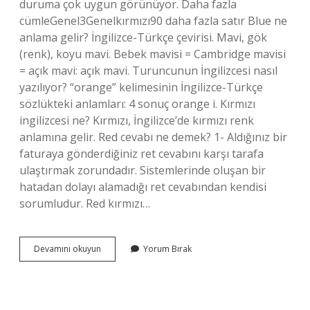
duruma çok uygun görünüyor. Daha fazla
cümleGenel3Genelkırmızı90 daha fazla satır Blue ne
anlama gelir? İngilizce-Türkçe çevirisi. Mavi, gök
(renk), koyu mavi. Bebek mavisi = Cambridge mavisi
= açık mavi: açık mavi. Turuncunun İngilizcesi nasıl
yazılıyor? “orange” kelimesinin İngilizce-Türkçe
sözlükteki anlamları: 4 sonuç orange i. Kırmızı
ingilizcesi ne? Kırmızı, İngilizce’de kırmızı renk
anlamına gelir. Red cevabı ne demek? 1- Aldığınız bir
faturaya gönderdiğiniz ret cevabını karşı tarafa
ulaştırmak zorundadır. Sistemlerinde oluşan bir
hatadan dolayı alamadığı ret cevabından kendisi
sorumludur. Red kırmızı…
Red
Devamını okuyun
Yorum Bırak
Ingilizcede
Ne
Anlama
Gelir