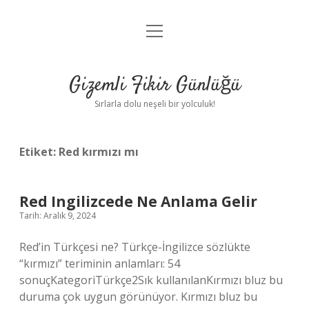
menüyü
Anasayfa
aç
Gizlilik Politikası
Gizemli Fikir Günlüğü
Yasal Uyarı
Sırlarla dolu neşeli bir yolculuk!
Hakkımızda
Etiket:
Red kırmızı mı
Red Ingilizcede Ne Anlama Gelir
Tarih: Aralık 9, 2024
Red’in Türkçesi ne? Türkçe-İngilizce sözlükte
“kırmızı” teriminin anlamları: 54
sonuçKategoriTürkçe2Sık kullanılanKırmızı bluz bu
duruma çok uygun görünüyor. Kırmızı bluz bu