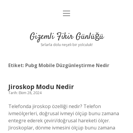
menüyü
Anasayfa
aç
Gizlilik Politikası
Gizemli Fikir Günlüğü
Yasal Uyarı
Sırlarla dolu neşeli bir yolculuk!
Hakkımızda
Etiket:
Pubg Mobile Düzgünleştirme Nedir
Jiroskop Modu Nedir
Tarih: Ekim 28, 2024
Telefonda jiroskop özelliği nedir? Telefon
ivmeölçerleri, doğrusal ivmeyi ölçüp bunu zamana
entegre ederek çeviri/doğrusal hareketi ölçer.
Jiroskoplar, dönme ivmesini ölçüp bunu zamana