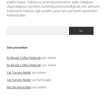
platformudur. Hukuka ve yasal düzenlemelere aykırı olduğunu
düşündüğünüz içerikleri,
backlinkpanelicomtr@gmail.com
adresine
bildirmeniz halinde, ilgili içerikler yasal süre içerisinde sitemizden
kaldırılacaktır.
Arama
Son yorumlar
En Büyük Çölleri Nelerdir
için
admin
En Büyük Çölleri Nelerdir
için
Zeliha
Yat Turizmi Nedir
için
admin
Yat Turizmi Nedir
için
Kartaloğlu
Miş Eki Hangi Ektir
için
admin