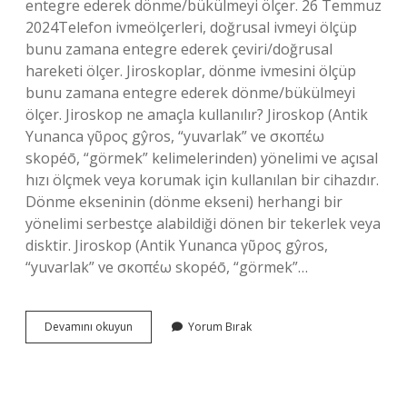
entegre ederek dönme/bükülmeyi ölçer. 26 Temmuz
2024Telefon ivmeölçerleri, doğrusal ivmeyi ölçüp
bunu zamana entegre ederek çeviri/doğrusal
hareketi ölçer. Jiroskoplar, dönme ivmesini ölçüp
bunu zamana entegre ederek dönme/bükülmeyi
ölçer. Jiroskop ne amaçla kullanılır? Jiroskop (Antik
Yunanca γῦρος gŷros, “yuvarlak” ve σκοπέω
skopéō, “görmek” kelimelerinden) yönelimi ve açısal
hızı ölçmek veya korumak için kullanılan bir cihazdır.
Dönme ekseninin (dönme ekseni) herhangi bir
yönelimi serbestçe alabildiği dönen bir tekerlek veya
disktir. Jiroskop (Antik Yunanca γῦρος gŷros,
“yuvarlak” ve σκοπέω skopéō, “görmek”…
Jiroskop
Devamını okuyun
Yorum Bırak
Modu
Nedir