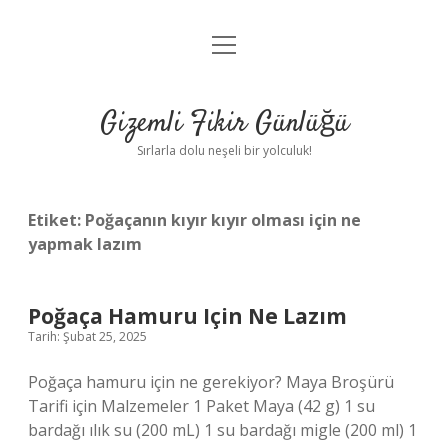
menüyü
Anasayfa
aç
Gizlilik Politikası
Gizemli Fikir Günlüğü
Yasal Uyarı
Sırlarla dolu neşeli bir yolculuk!
Hakkımızda
Etiket:
Poğaçanın kıyır kıyır olması için ne
yapmak lazım
Poğaça Hamuru Için Ne Lazım
Tarih: Şubat 25, 2025
Poğaça hamuru için ne gerekiyor? Maya Broşürü
Tarifi için Malzemeler 1 Paket Maya (42 g) 1 su
bardağı ılık su (200 mL) 1 su bardağı migle (200 ml) 1