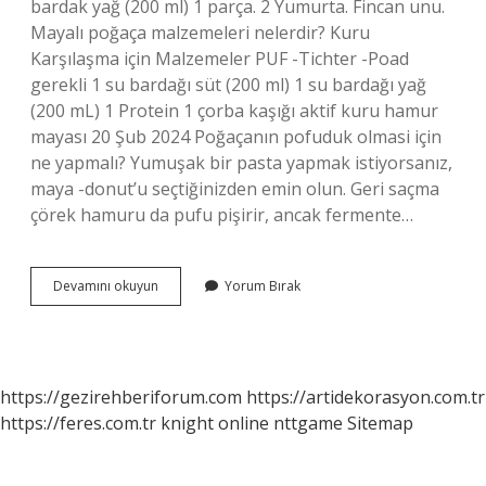
bardak yağ (200 ml) 1 parça. 2 Yumurta. Fincan unu.
Mayalı poğaça malzemeleri nelerdir? Kuru
Karşılaşma için Malzemeler PUF -Tichter -Poad
gerekli 1 su bardağı süt (200 ml) 1 su bardağı yağ
(200 mL) 1 Protein 1 çorba kaşığı aktif kuru hamur
mayası 20 Şub 2024 Poğaçanın pofuduk olmasi için
ne yapmalı? Yumuşak bir pasta yapmak istiyorsanız,
maya -donut’u seçtiğinizden emin olun. Geri saçma
çörek hamuru da pufu pişirir, ancak fermente…
Poğaça
Devamını okuyun
Yorum Bırak
Hamuru
Için
Ne
Lazım
https://gezirehberiforum.com
https://artidekorasyon.com.tr
https://feres.com.tr
knight online
nttgame
Sitemap