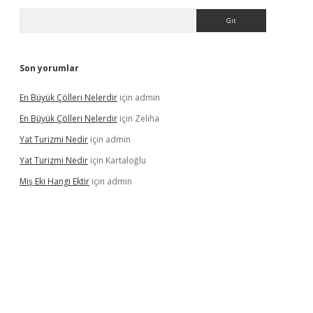
Arama
Son yorumlar
En Büyük Çölleri Nelerdir
için
admin
En Büyük Çölleri Nelerdir
için
Zeliha
Yat Turizmi Nedir
için
admin
Yat Turizmi Nedir
için
Kartaloğlu
Miş Eki Hangi Ektir
için
admin
iş
ilbet
grandoperabet
betexper