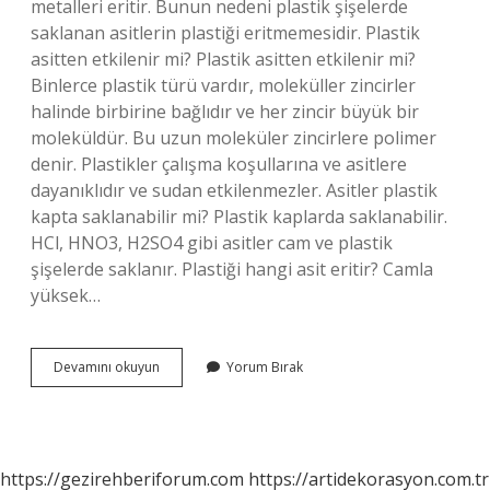
metalleri eritir. Bunun nedeni plastik şişelerde
saklanan asitlerin plastiği eritmemesidir. Plastik
asitten etkilenir mi? Plastik asitten etkilenir mi?
Binlerce plastik türü vardır, moleküller zincirler
halinde birbirine bağlıdır ve her zincir büyük bir
moleküldür. Bu uzun moleküler zincirlere polimer
denir. Plastikler çalışma koşullarına ve asitlere
dayanıklıdır ve sudan etkilenmezler. Asitler plastik
kapta saklanabilir mi? Plastik kaplarda saklanabilir.
HCl, HNO3, H2SO4 gibi asitler cam ve plastik
şişelerde saklanır. Plastiği hangi asit eritir? Camla
yüksek…
Asit
Devamını okuyun
Yorum Bırak
Plastiğe
Etki
Eder
Mi
https://gezirehberiforum.com
https://artidekorasyon.com.tr