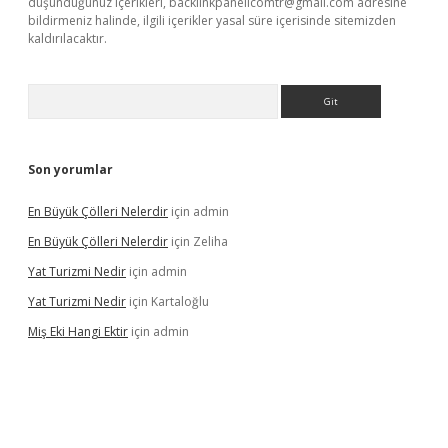
düşündüğünüz içerikleri,
backlinkpanelicomtr@gmail.com
adresine
bildirmeniz halinde, ilgili içerikler yasal süre içerisinde sitemizden
kaldırılacaktır.
Arama
Son yorumlar
En Büyük Çölleri Nelerdir
için
admin
En Büyük Çölleri Nelerdir
için
Zeliha
Yat Turizmi Nedir
için
admin
Yat Turizmi Nedir
için
Kartaloğlu
Miş Eki Hangi Ektir
için
admin