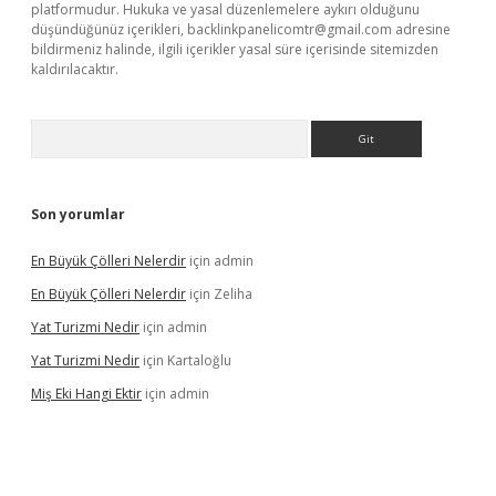
platformudur. Hukuka ve yasal düzenlemelere aykırı olduğunu
düşündüğünüz içerikleri,
backlinkpanelicomtr@gmail.com
adresine
bildirmeniz halinde, ilgili içerikler yasal süre içerisinde sitemizden
kaldırılacaktır.
Arama
Son yorumlar
En Büyük Çölleri Nelerdir
için
admin
En Büyük Çölleri Nelerdir
için
Zeliha
Yat Turizmi Nedir
için
admin
Yat Turizmi Nedir
için
Kartaloğlu
Miş Eki Hangi Ektir
için
admin