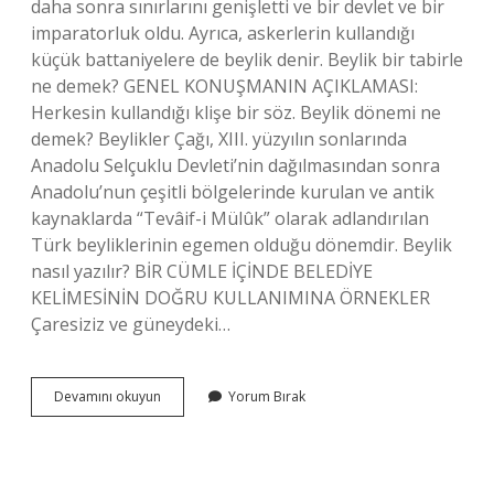
daha sonra sınırlarını genişletti ve bir devlet ve bir
imparatorluk oldu. Ayrıca, askerlerin kullandığı
küçük battaniyelere de beylik denir. Beylik bir tabirle
ne demek? GENEL KONUŞMANIN AÇIKLAMASI:
Herkesin kullandığı klişe bir söz. Beylik dönemi ne
demek? Beylikler Çağı, XIII. yüzyılın sonlarında
Anadolu Selçuklu Devleti’nin dağılmasından sonra
Anadolu’nun çeşitli bölgelerinde kurulan ve antik
kaynaklarda “Tevâif-i Mülûk” olarak adlandırılan
Türk beyliklerinin egemen olduğu dönemdir. Beylik
nasıl yazılır? BİR CÜMLE İÇİNDE BELEDİYE
KELİMESİNİN DOĞRU KULLANIMINA ÖRNEKLER
Çaresiziz ve güneydeki…
Beylik
Devamını okuyun
Yorum Bırak
Ne
Demek
Edb