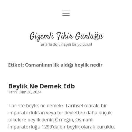
menüyü
Anasayfa
aç
Gizlilik Politikası
Gizemli Fikir Günlüğü
Yasal Uyarı
Sırlarla dolu neşeli bir yolculuk!
Hakkımızda
Etiket:
Osmanlının ilk aldığı beylik nedir
Beylik Ne Demek Edb
Tarih: Ekim 26, 2024
Tarihte beylik ne demek? Tarihsel olarak, bir
imparatorluktan veya bir devletten daha küçük
ülkelere beylik denir. Örneğin, Osmanlı
İmparatorluğu 1299’da bir beylik olarak kuruldu,