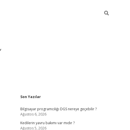
Sidebar
Son Yazılar
ilbet yeni giriş
ilbet
gra
Bilgisayar programcılığı DGS nereye geçebilir ?
Ağustos 6, 2026
Kedilerin yavru bakımı var mıdır ?
Ağustos 5, 2026