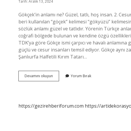
Tarih: Aralık 13, 2024
Gökçek’in anlamı ne? Güzel, tatlı, hoş insan. 2. Ce
beri kullanılan “göçek” kelimesi “gökyüzü” kelimesin
sözlük anlamı güzel ve tatlıdır. Yörenin Türkçe anlamı 
coğrafi bölgede bulunan ve kendine özgü özellikler
TDK’ya göre Gökçe ismi çarpıcı ve havalı anlamına ge
güçlü ve cesur insanları temsil ediyor. Gökçe aynı
Şanlıurfa Halfetili Kırım Tatarı…
Gökçek
Devamını okuyun
Yorum Bırak
Ne
Demek
Türkçe
Anlamı
https://gezirehberiforum.com
https://artidekorasy