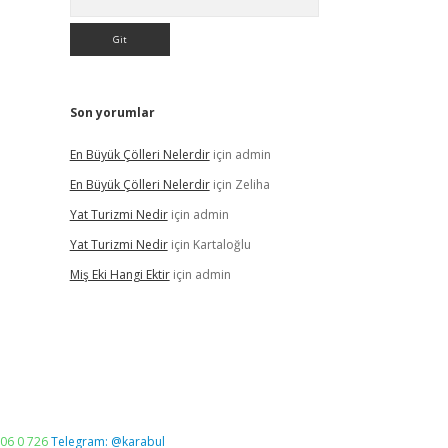
Son yorumlar
En Büyük Çölleri Nelerdir
için
admin
En Büyük Çölleri Nelerdir
için
Zeliha
Yat Turizmi Nedir
için
admin
Yat Turizmi Nedir
için
Kartaloğlu
Miş Eki Hangi Ektir
için
admin
06 0 726
Telegram: @karabul