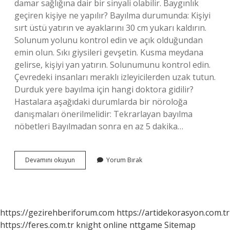
damar sağlığına dair bir sinyali olabilir. Baygınlık
geçiren kişiye ne yapılır? Bayılma durumunda: Kişiyi
sırt üstü yatırın ve ayaklarını 30 cm yukarı kaldırın.
Solunum yolunu kontrol edin ve açık olduğundan
emin olun. Sıkı giysileri gevşetin. Kusma meydana
gelirse, kişiyi yan yatırın. Solunumunu kontrol edin.
Çevredeki insanları meraklı izleyicilerden uzak tutun.
Durduk yere bayılma için hangi doktora gidilir?
Hastalara aşağıdaki durumlarda bir nöroloğa
danışmaları önerilmelidir: Tekrarlayan bayılma
nöbetleri Bayılmadan sonra en az 5 dakika…
Ara
Devamını okuyun
Yorum Bırak
Ara
Bayılmak
Neden
Olur
https://gezirehberiforum.com
https://artidekorasyon.com.tr
https://feres.com.tr
knight online
nttgame
Sitemap