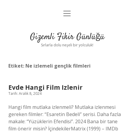
menüyü
Anasayfa
aç
Gizlilik Politikası
Gizemli Fikir Günlüğü
Yasal Uyarı
Sırlarla dolu neşeli bir yolculuk!
Hakkımızda
Etiket:
Ne izlemeli gençlik filmleri
Evde Hangi Film Izlenir
Tarih: Aralık 8, 2024
Hangi film mutlaka izlenmeli? Mutlaka izlenmesi
gereken filmler: “Esaretin Bedeli” serisi. Daha fazla
makale: “Yüzüklerin Efendisi”. 2024 Bana bir tane
film önerir misin? İçindekilerMatrix (1999) – IMDb