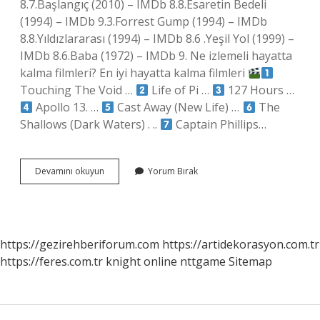
8.7.Başlangıç ​​(2010) – IMDb 8.8.Esaretin Bedeli
(1994) – IMDb 9.3.Forrest Gump (1994) – IMDb
8.8.Yıldızlararası (1994) – IMDb 8.6 .Yeşil Yol (1999) –
IMDb 8.6.Baba (1972) – IMDb 9. Ne izlemeli hayatta
kalma filmleri? En iyi hayatta kalma filmleri
Touching The Void …
Life of Pi …
127 Hours …
Apollo 13. …
Cast Away (New Life) …
The
Shallows (Dark Waters) . ..
Captain Phillips…
Evde
Devamını okuyun
Yorum Bırak
Hangi
Film
Izlenir
https://gezirehberiforum.com
https://artidekorasyon.com.tr
https://feres.com.tr
knight online
nttgame
Sitemap