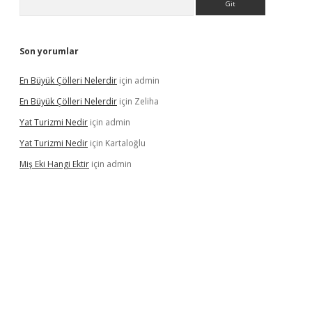
Son yorumlar
En Büyük Çölleri Nelerdir
için
admin
En Büyük Çölleri Nelerdir
için
Zeliha
Yat Turizmi Nedir
için
admin
Yat Turizmi Nedir
için
Kartaloğlu
Miş Eki Hangi Ektir
için
admin
iş
ilbet
grandoperabet
betexper