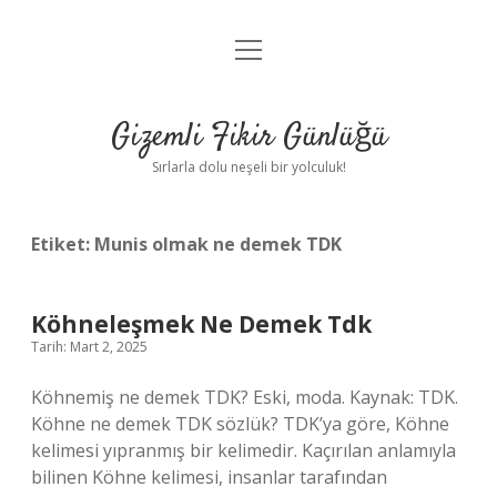
menüyü
Anasayfa
aç
Gizlilik Politikası
Gizemli Fikir Günlüğü
Yasal Uyarı
Sırlarla dolu neşeli bir yolculuk!
Hakkımızda
Etiket:
Munis olmak ne demek TDK
Köhneleşmek Ne Demek Tdk
Tarih: Mart 2, 2025
Köhnemiş ne demek TDK? Eski, moda. Kaynak: TDK.
Köhne ne demek TDK sözlük? TDK’ya göre, Köhne
kelimesi yıpranmış bir kelimedir. Kaçırılan anlamıyla
bilinen Köhne kelimesi, insanlar tarafından