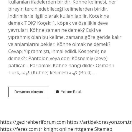
kullanılan ifadelerden biridir. Köhne kelimesi, her
bireyin tercih edebileceği kelimelerden biridir.
İndirimlerle ilgili olarak kullanılabilir. Köcek ne
demek TDK? Köçek: 1. köpek ve özellikle deve
yavruları. Köhne zaman ne demek? Eski ve
yıpranmış olan bu kelime, zamana göre geride kalır
ve anlamlarını bekler. Köhne olmak ne demek?
Cevap: Yıpranmıştı, ihmal edildi. Kösnemiş ne
demek? : Pantolon veya don: Kösnemiy (deve):
patlıcan. : Parlamak. Köhne hangi dilde? Osmanlı
Türk, کهنه (Kuhne) kelimesi كهنه (Bold)…
Köhneleşmek
Devamını okuyun
Yorum Bırak
Ne
Demek
Tdk
https://gezirehberiforum.com
https://artidekorasyon.com.tr
https://feres.com.tr
knight online
nttgame
Sitemap