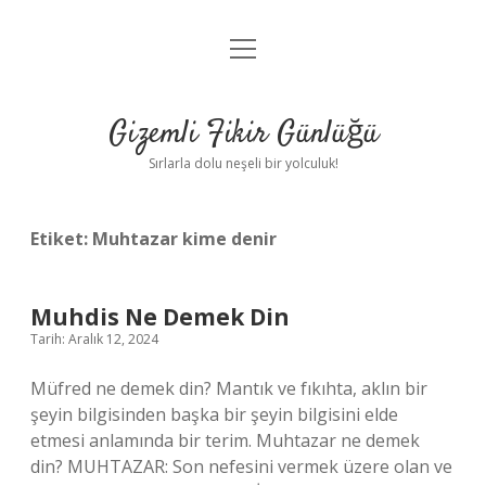
menüyü
Anasayfa
aç
Gizlilik Politikası
Gizemli Fikir Günlüğü
Yasal Uyarı
Sırlarla dolu neşeli bir yolculuk!
Hakkımızda
Etiket:
Muhtazar kime denir
Muhdis Ne Demek Din
Tarih: Aralık 12, 2024
Müfred ne demek din? Mantık ve fıkıhta, aklın bir
şeyin bilgisinden başka bir şeyin bilgisini elde
etmesi anlamında bir terim. Muhtazar ne demek
din? MUHTAZAR: Son nefesini vermek üzere olan ve