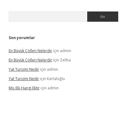
Arama
Son yorumlar
En Büyük Çölleri Nelerdir
için
admin
En Büyük Çölleri Nelerdir
için
Zeliha
Yat Turizmi Nedir
için
admin
Yat Turizmi Nedir
için
Kartaloğlu
Miş Eki Hangi Ektir
için
admin
iş
ilbet
grandoperabet
betexper