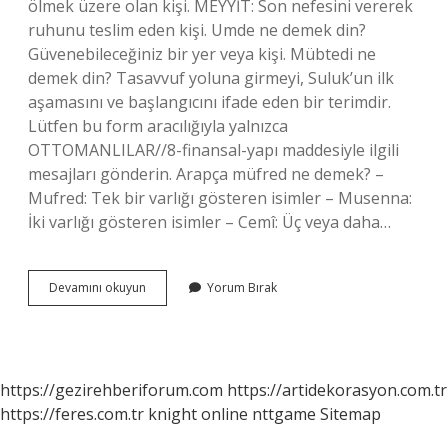
ölmek üzere olan kişi. MEYYİT: Son nefesini vererek
ruhunu teslim eden kişi. Umde ne demek din?
Güvenebileceğiniz bir yer veya kişi. Mübtedi ne
demek din? Tasavvuf yoluna girmeyi, Suluk’un ilk
aşamasını ve başlangıcını ifade eden bir terimdir.
Lütfen bu form aracılığıyla yalnızca
OTTOMANLILAR//8-finansal-yapı maddesiyle ilgili
mesajları gönderin. Arapça müfred ne demek? –
Mufred: Tek bir varlığı gösteren isimler – Musenna:
İki varlığı gösteren isimler – Cemî: Üç veya daha…
Muhdis
Devamını okuyun
Yorum Bırak
Ne
Demek
Din
https://gezirehberiforum.com
https://artidekorasyon.com.tr
https://feres.com.tr
knight online
nttgame
Sitemap