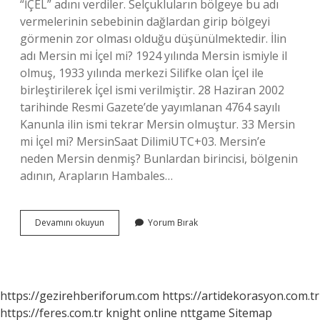
“İÇEL” adını verdiler. Selçukluların bölgeye bu adı
vermelerinin sebebinin dağlardan girip bölgeyi
görmenin zor olması olduğu düşünülmektedir. İlin
adı Mersin mi İçel mi? 1924 yılında Mersin ismiyle il
olmuş, 1933 yılında merkezi Silifke olan İçel ile
birleştirilerek İçel ismi verilmiştir. 28 Haziran 2002
tarihinde Resmi Gazete’de yayımlanan 4764 sayılı
Kanunla ilin ismi tekrar Mersin olmuştur. 33 Mersin
mi İçel mi? MersinSaat DilimiUTC+03. Mersin’e
neden Mersin denmiş? Bunlardan birincisi, bölgenin
adının, Arapların Hambales…
Içel
Devamını okuyun
Yorum Bırak
In
Adı
Neden
Değişti
https://gezirehberiforum.com
https://artidekorasyon.com.tr
https://feres.com.tr
knight online
nttgame
Sitemap