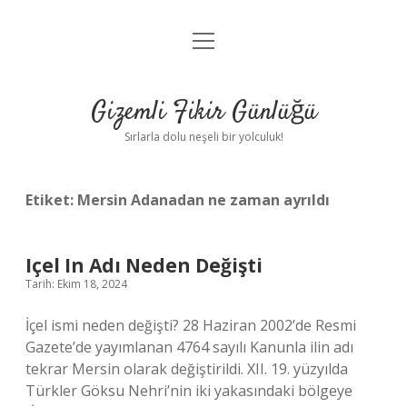
menüyü
Anasayfa
aç
Gizlilik Politikası
Gizemli Fikir Günlüğü
Yasal Uyarı
Sırlarla dolu neşeli bir yolculuk!
Hakkımızda
Etiket:
Mersin Adanadan ne zaman ayrıldı
Içel In Adı Neden Değişti
Tarih: Ekim 18, 2024
İçel ismi neden değişti? 28 Haziran 2002’de Resmi
Gazete’de yayımlanan 4764 sayılı Kanunla ilin adı
tekrar Mersin olarak değiştirildi. XII. 19. yüzyılda
Türkler Göksu Nehri’nin iki yakasındaki bölgeye