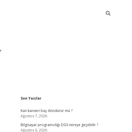
Sidebar
Son Yazılar
ilbet yeni giriş
ilbet
gra
Kan kanseri baş döndürür mü ?
Ağustos 7, 2026
Bilgisayar programcılığı DGS nereye geçebilir ?
Ağustos 6, 2026