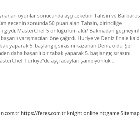
oynanan oyunlar sonucunda aşçı ceketini Tahsin ve Barbaros
Tüm gecenin sonunda 50 puan alan Tahsin, birinciliğe
i giydi. MasterChef 5 önlüğü kim aldı? Bakmadan geçmeyin!
şarılı yarışmacıları öne çağırdı. Huriye ve Deniz finale kaldı
ak yaparak 5. başlangıç ​​sırasını kazanan Deniz oldu. Şef
daha başarılı bir tabak yaparak 5. başlangıç ​​​​sırasını
asterChef Türkiye”de aşçı adayları şampiyonluk…
on.com.tr
https://feres.com.tr
knight online
nttgame
Sitemap