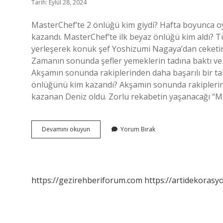
Tarih: Eylül 28, 2024
MasterChef’te 2 önlüğü kim giydi? Hafta boyunca 
kazandı. MasterChef’te ilk beyaz önlüğü kim aldı? 
yerleşerek konuk şef Yoshizumi Nagaya’dan ceketin
Zamanın sonunda şefler yemeklerin tadına baktı ve ba
Akşamın sonunda rakiplerinden daha başarılı bir tab
önlüğünü kim kazandı? Akşamın sonunda rakiplerinden 
kazanan Deniz oldu. Zorlu rekabetin yaşanacağı “M
Masterchef
Devamını okuyun
Yorum Bırak
Beyaz
Önlük
Kim
Aldı
https://gezirehberiforum.com
https://artidekorasy