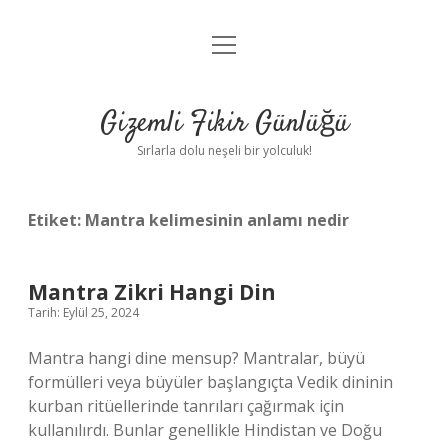
menüyü
Anasayfa
aç
Gizlilik Politikası
Gizemli Fikir Günlüğü
Yasal Uyarı
Sırlarla dolu neşeli bir yolculuk!
Hakkımızda
Etiket:
Mantra kelimesinin anlamı nedir
Mantra Zikri Hangi Din
Tarih: Eylül 25, 2024
Mantra hangi dine mensup? Mantralar, büyü
formülleri veya büyüler başlangıçta Vedik dininin
kurban ritüellerinde tanrıları çağırmak için
kullanılırdı. Bunlar genellikle Hindistan ve Doğu