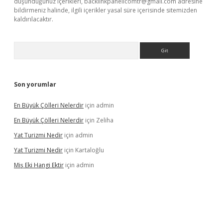
düşündüğünüz içerikleri,
backlinkpanelicomtr@gmail.com
adresine
bildirmeniz halinde, ilgili içerikler yasal süre içerisinde sitemizden
kaldırılacaktır.
Arama
Son yorumlar
En Büyük Çölleri Nelerdir
için
admin
En Büyük Çölleri Nelerdir
için
Zeliha
Yat Turizmi Nedir
için
admin
Yat Turizmi Nedir
için
Kartaloğlu
Miş Eki Hangi Ektir
için
admin