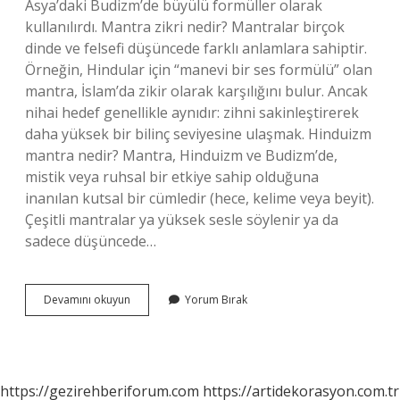
Asya’daki Budizm’de büyülü formüller olarak
kullanılırdı. Mantra zikri nedir? Mantralar birçok
dinde ve felsefi düşüncede farklı anlamlara sahiptir.
Örneğin, Hindular için “manevi bir ses formülü” olan
mantra, İslam’da zikir olarak karşılığını bulur. Ancak
nihai hedef genellikle aynıdır: zihni sakinleştirerek
daha yüksek bir bilinç seviyesine ulaşmak. Hinduizm
mantra nedir? Mantra, Hinduizm ve Budizm’de,
mistik veya ruhsal bir etkiye sahip olduğuna
inanılan kutsal bir cümledir (hece, kelime veya beyit).
Çeşitli mantralar ya yüksek sesle söylenir ya da
sadece düşüncede…
Mantra
Devamını okuyun
Yorum Bırak
Zikri
Hangi
Din
https://gezirehberiforum.com
https://artidekorasyon.com.tr