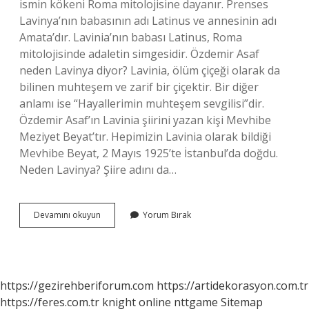
ismin kökeni Roma mitolojisine dayanır. Prenses
Lavinya’nın babasının adı Latinus ve annesinin adı
Amata’dır. Lavinia’nın babası Latinus, Roma
mitolojisinde adaletin simgesidir. Özdemir Asaf
neden Lavinya diyor? Lavinia, ölüm çiçeği olarak da
bilinen muhteşem ve zarif bir çiçektir. Bir diğer
anlamı ise “Hayallerimin muhteşem sevgilisi”dir.
Özdemir Asaf’ın Lavinia şiirini yazan kişi Mevhibe
Meziyet Beyat’tır. Hepimizin Lavinia olarak bildiği
Mevhibe Beyat, 2 Mayıs 1925’te İstanbul’da doğdu.
Neden Lavinya? Şiire adını da…
Lavinya
Devamını okuyun
Yorum Bırak
Mi
Lavinia
Mi
https://gezirehberiforum.com
https://artidekorasyon.com.tr
https://feres.com.tr
knight online
nttgame
Sitemap