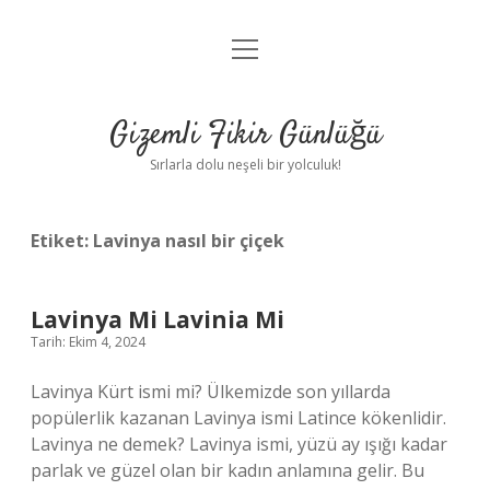
menüyü
Anasayfa
aç
Gizlilik Politikası
Gizemli Fikir Günlüğü
Yasal Uyarı
Sırlarla dolu neşeli bir yolculuk!
Hakkımızda
Etiket:
Lavinya nasıl bir çiçek
Lavinya Mi Lavinia Mi
Tarih: Ekim 4, 2024
Lavinya Kürt ismi mi? Ülkemizde son yıllarda
popülerlik kazanan Lavinya ismi Latince kökenlidir.
Lavinya ne demek? Lavinya ismi, yüzü ay ışığı kadar
parlak ve güzel olan bir kadın anlamına gelir. Bu