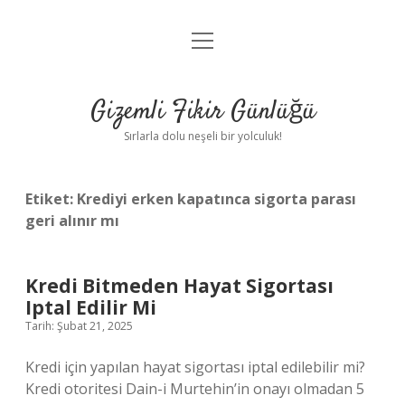
menüyü
Anasayfa
aç
Gizlilik Politikası
Gizemli Fikir Günlüğü
Yasal Uyarı
Sırlarla dolu neşeli bir yolculuk!
Hakkımızda
Etiket:
Krediyi erken kapatınca sigorta parası
geri alınır mı
Kredi Bitmeden Hayat Sigortası
Iptal Edilir Mi
Tarih: Şubat 21, 2025
Kredi için yapılan hayat sigortası iptal edilebilir mi?
Kredi otoritesi Dain-i Murtehin’in onayı olmadan 5