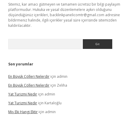
Sitemiz, kar amacı gütmeyen ve tamamen ücretsiz bir bilgi paylaşım
platformudur. Hukuka ve yasal düzenlemelere aykırı olduğunu
düşündüğünüz içerikleri,
backlinkpanelicomtr@gmail.com
adresine
bildirmeniz halinde, ilgili içerikler yasal süre içerisinde sitemizden
kaldırılacaktır.
Arama
Son yorumlar
En Büyük Çölleri Nelerdir
için
admin
En Büyük Çölleri Nelerdir
için
Zeliha
Yat Turizmi Nedir
için
admin
Yat Turizmi Nedir
için
Kartaloğlu
Miş Eki Hangi Ektir
için
admin