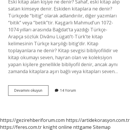
Eski kitap alan kişiye ne denir? Sahaf, eski kitap alıp
satan kimseye denir. Eskiden kitaplara ne denir?
Türkçede “bitig” olarak adlandırılır, diğer yazımları
“bitik” veya “betik”tir. Kaşgarlı Mahmud’un 1072-
1074 yılları arasında Bağdat’ta yazdığı Türkçe-
Arapça sözlük Divânu Lügati’t-Türk’te kitap
kelimesinin Türkçe karşılığı bitig’dir. Kitap
toplayanlara ne denir? Kitap sevgisi bibliyofilidir ve
kitap okumayı seven, hayran olan ve koleksiyon
yapan kişilere genellikle bibliyofil denir, ancak aynı
zamanda kitaplara aşırı bağlı veya kitapları seven…
Eski
Devamını okuyun
14 Yorum
Kitapçılar
Adı
Nedir
https://gezirehberiforum.com
https://artidekorasyon.com.tr
https://feres.com.tr
knight online
nttgame
Sitemap