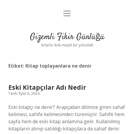
menüyü
Anasayfa
aç
Gizlilik Politikası
Gizemli Fikir Günlüğü
Yasal Uyarı
Sırlarla dolu neşeli bir yolculuk!
Hakkımızda
Etiket:
Kitap toplayanlara ne denir
Eski Kitapçılar Adı Nedir
Tarih: Eylül 6, 2024
Eski kitapçı ne denir? Arapçadan dilimize giren sahaf
kelimesi, sahife kelimesinden türemiştir. Sahife hem
sayfa hem de eski kitap anlamına gelir. Kullanılmış
kitapların alınıp satıldığı kitapçılara da sahaf denir.