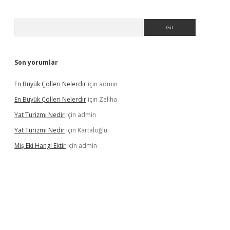
Arama
Son yorumlar
En Büyük Çölleri Nelerdir
için
admin
En Büyük Çölleri Nelerdir
için
Zeliha
Yat Turizmi Nedir
için
admin
Yat Turizmi Nedir
için
Kartaloğlu
Miş Eki Hangi Ektir
için
admin
iriş
ilbet
grandoperabet
betexper