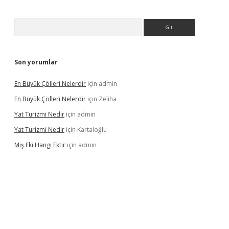
Arama
Son yorumlar
En Büyük Çölleri Nelerdir
için
admin
En Büyük Çölleri Nelerdir
için
Zeliha
Yat Turizmi Nedir
için
admin
Yat Turizmi Nedir
için
Kartaloğlu
Miş Eki Hangi Ektir
için
admin
riş
ilbet
grandoperabet
betexper