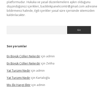
platformudur. Hukuka ve yasal düzenlemelere aykırı olduğunu
düşündüğünüz içerikleri,
backlinkpanelicomtr@gmail.com
adresine
bildirmeniz halinde, ilgili içerikler yasal süre içerisinde sitemizden
kaldırılacaktır.
Arama
Son yorumlar
En Büyük Çölleri Nelerdir
için
admin
En Büyük Çölleri Nelerdir
için
Zeliha
Yat Turizmi Nedir
için
admin
Yat Turizmi Nedir
için
Kartaloğlu
Miş Eki Hangi Ektir
için
admin