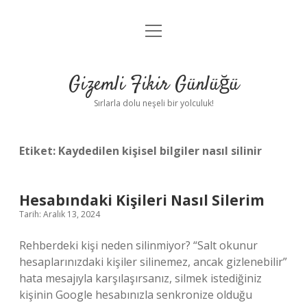
menüyü
Anasayfa
aç
Gizlilik Politikası
Gizemli Fikir Günlüğü
Yasal Uyarı
Sırlarla dolu neşeli bir yolculuk!
Hakkımızda
Etiket:
Kaydedilen kişisel bilgiler nasıl silinir
Hesabındaki Kişileri Nasıl Silerim
Tarih: Aralık 13, 2024
Rehberdeki kişi neden silinmiyor? “Salt okunur
hesaplarınızdaki kişiler silinemez, ancak gizlenebilir”
hata mesajıyla karşılaşırsanız, silmek istediğiniz
kişinin Google hesabınızla senkronize olduğu