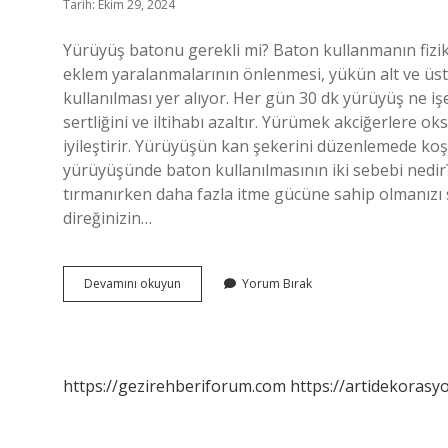
Tarih: Ekim 29, 2024
Yürüyüş batonu gerekli mi? Baton kullanmanın fizikse
eklem yaralanmalarının önlenmesi, yükün alt ve üst 
kullanılması yer alıyor. Her gün 30 dk yürüyüş ne i
sertliğini ve iltihabı azaltır. Yürümek akciğerlere ok
iyileştirir. Yürüyüşün kan şekerini düzenlemede ko
yürüyüşünde baton kullanılmasının iki sebebi nedir?
tırmanırken daha fazla itme gücüne sahip olmanızı s
direğinizin…
Yürüyüş
Devamını okuyun
Yorum Bırak
Çubuğu
Ne
Işe
Yarar
https://gezirehberiforum.com
https://artidekorasy