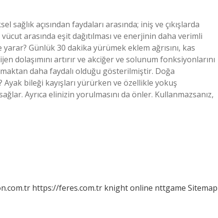
l sağlık açısından faydaları arasında; iniş ve çıkışlarda
vücut arasında eşit dağıtılması ve enerjinin daha verimli
şe yarar? Günlük 30 dakika yürümek eklem ağrısını, kas
sijen dolaşımını artırır ve akciğer ve solunum fonksiyonlarını
şmaktan daha faydalı olduğu gösterilmiştir. Doğa
 Ayak bileği kayışları yürürken ve özellikle yokuş
ağlar. Ayrıca elinizin yorulmasını da önler. Kullanmazsanız,
on.com.tr
https://feres.com.tr
knight online
nttgame
Sitemap