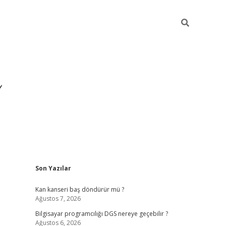
Sidebar
Son Yazılar
ilbet yeni giriş
ilbet
gra
Kan kanseri baş döndürür mü ?
Ağustos 7, 2026
Bilgisayar programcılığı DGS nereye geçebilir ?
Ağustos 6, 2026