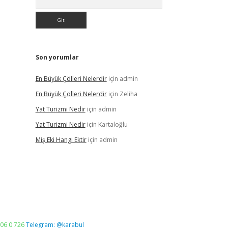
Son yorumlar
En Büyük Çölleri Nelerdir
için
admin
En Büyük Çölleri Nelerdir
için
Zeliha
Yat Turizmi Nedir
için
admin
Yat Turizmi Nedir
için
Kartaloğlu
Miş Eki Hangi Ektir
için
admin
06 0 726
Telegram: @karabul